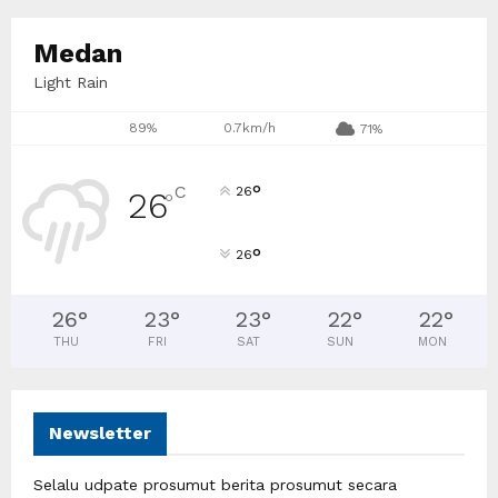
Medan
Light Rain
89%
0.7km/h
71%
°
C
26
26
°
°
26
26
°
23
°
23
°
22
°
22
°
THU
FRI
SAT
SUN
MON
Newsletter
Selalu udpate prosumut berita prosumut secara