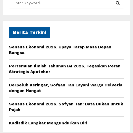
e
a
S
r
c
E
h
Berita Terkini
f
A
o
Sensus Ekonomi 2026, Upaya Tatap Masa Depan
r
R
Bangsa
:
C
Pertemuan Ilmiah Tahunan IAI 2026, Tegaskan Peran
Strategis Apoteker
H
Berpeluh Keringat, Sofyan Tan Layani Warga Helvetia
dengan Hangat
Sensus Ekonomi 2026, Sofyan Tan: Data Bukan untuk
Pajak
Kadisdik Langkat Mengundurkan Diri