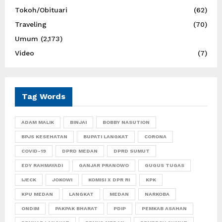
Tokoh/Obituari
(62)
Traveling
(70)
Umum
(2,173)
Video
(7)
Tag Words
ADAM MALIK
BINJAI
BOBBY NASUTION
BPJS KESEHATAN
BUPATI LANGKAT
CORONA
COVID-19
DPRD MEDAN
DPRD SUMUT
EDY RAHMAYADI
GANJAR PRANOWO
GUGUS TUGAS
IJECK
JOKOWI
KOMISI X DPR RI
KPK
KPU MEDAN
LANGKAT
MEDAN
NARKOBA
ONDIM
PAKPAK BHARAT
PDIP
PEMKAB ASAHAN