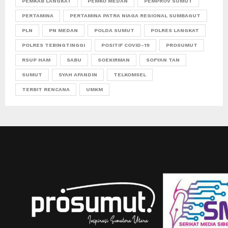
PEMKAB LANGKAT
PEMKO MEDAN
PEMPROV SUMUT
PERTAMINA
PERTAMINA PATRA NIAGA REGIONAL SUMBAGUT
PLN
PN MEDAN
POLDA SUMUT
POLRES LANGKAT
POLRES TEBINGTINGGI
POSITIF COVID-19
PROSUMUT
RSUP HAM
SABU
SOEKIRMAN
SOFYAN TAN
SUMUT
SYAH AFANDIN
TELKOMSEL
TERBIT RENCANA
UMKM