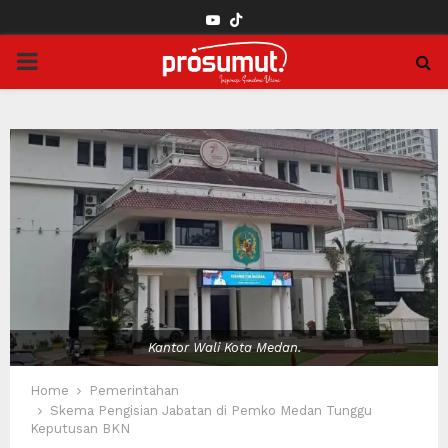
YOUTUBE
PRIMARY
MENU
Kantor Wali Kota Medan.
Home
Pemerintahan
Skema Pengisian Jabatan di Pemko Medan Tunggu
Keputusan BKN