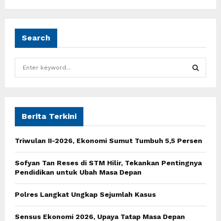
Search
S
e
a
S
r
c
E
h
Berita Terkini
f
A
o
Triwulan II-2026, Ekonomi Sumut Tumbuh 5,5 Persen
r
R
:
Sofyan Tan Reses di STM Hilir, Tekankan Pentingnya
C
Pendidikan untuk Ubah Masa Depan
H
Polres Langkat Ungkap Sejumlah Kasus
Sensus Ekonomi 2026, Upaya Tatap Masa Depan