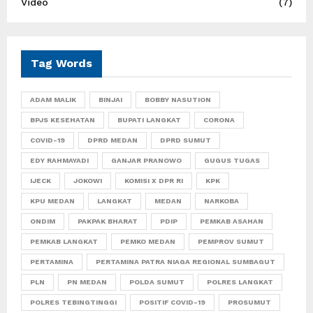
Video
(7)
Tag Words
ADAM MALIK
BINJAI
BOBBY NASUTION
BPJS KESEHATAN
BUPATI LANGKAT
CORONA
COVID-19
DPRD MEDAN
DPRD SUMUT
EDY RAHMAYADI
GANJAR PRANOWO
GUGUS TUGAS
IJECK
JOKOWI
KOMISI X DPR RI
KPK
KPU MEDAN
LANGKAT
MEDAN
NARKOBA
ONDIM
PAKPAK BHARAT
PDIP
PEMKAB ASAHAN
PEMKAB LANGKAT
PEMKO MEDAN
PEMPROV SUMUT
PERTAMINA
PERTAMINA PATRA NIAGA REGIONAL SUMBAGUT
PLN
PN MEDAN
POLDA SUMUT
POLRES LANGKAT
POLRES TEBINGTINGGI
POSITIF COVID-19
PROSUMUT