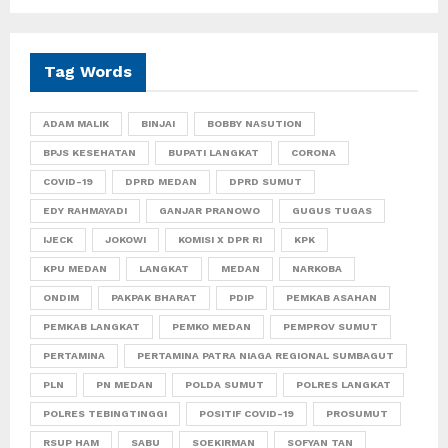
Tag Words
ADAM MALIK
BINJAI
BOBBY NASUTION
BPJS KESEHATAN
BUPATI LANGKAT
CORONA
COVID-19
DPRD MEDAN
DPRD SUMUT
EDY RAHMAYADI
GANJAR PRANOWO
GUGUS TUGAS
IJECK
JOKOWI
KOMISI X DPR RI
KPK
KPU MEDAN
LANGKAT
MEDAN
NARKOBA
ONDIM
PAKPAK BHARAT
PDIP
PEMKAB ASAHAN
PEMKAB LANGKAT
PEMKO MEDAN
PEMPROV SUMUT
PERTAMINA
PERTAMINA PATRA NIAGA REGIONAL SUMBAGUT
PLN
PN MEDAN
POLDA SUMUT
POLRES LANGKAT
POLRES TEBINGTINGGI
POSITIF COVID-19
PROSUMUT
RSUP HAM
SABU
SOEKIRMAN
SOFYAN TAN