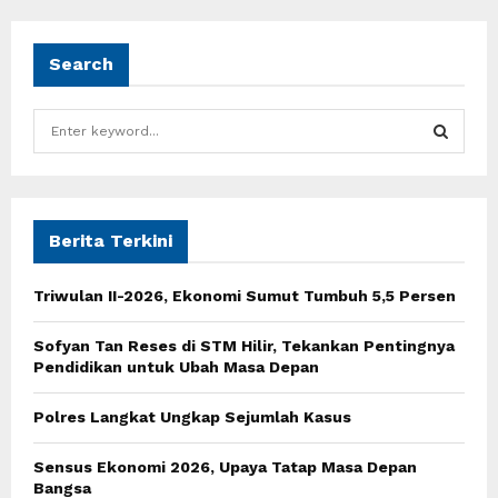
Search
S
e
a
S
r
c
E
h
Berita Terkini
f
A
o
Triwulan II-2026, Ekonomi Sumut Tumbuh 5,5 Persen
r
R
:
Sofyan Tan Reses di STM Hilir, Tekankan Pentingnya
C
Pendidikan untuk Ubah Masa Depan
H
Polres Langkat Ungkap Sejumlah Kasus
Sensus Ekonomi 2026, Upaya Tatap Masa Depan
Bangsa