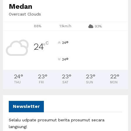
Medan
Overcast Clouds
88%
1.1km/h
93%
°
C
24
24
°
°
24
24
°
23
°
23
°
23
°
22
°
THU
FRI
SAT
SUN
MON
Newsletter
Selalu udpate prosumut berita prosumut secara
langsung!