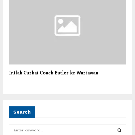
Inilah Curhat Coach Butler ke Wartawan
Search
S
e