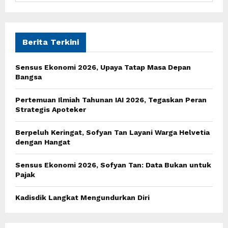
a
S
r
c
E
h
Berita Terkini
f
A
o
Sensus Ekonomi 2026, Upaya Tatap Masa Depan
r
R
Bangsa
:
C
Pertemuan Ilmiah Tahunan IAI 2026, Tegaskan Peran
Strategis Apoteker
H
Berpeluh Keringat, Sofyan Tan Layani Warga Helvetia
dengan Hangat
Sensus Ekonomi 2026, Sofyan Tan: Data Bukan untuk
Pajak
Kadisdik Langkat Mengundurkan Diri