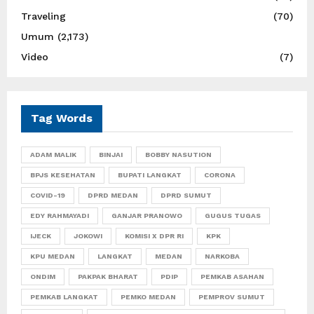
Traveling
(70)
Umum
(2,173)
Video
(7)
Tag Words
ADAM MALIK
BINJAI
BOBBY NASUTION
BPJS KESEHATAN
BUPATI LANGKAT
CORONA
COVID-19
DPRD MEDAN
DPRD SUMUT
EDY RAHMAYADI
GANJAR PRANOWO
GUGUS TUGAS
IJECK
JOKOWI
KOMISI X DPR RI
KPK
KPU MEDAN
LANGKAT
MEDAN
NARKOBA
ONDIM
PAKPAK BHARAT
PDIP
PEMKAB ASAHAN
PEMKAB LANGKAT
PEMKO MEDAN
PEMPROV SUMUT