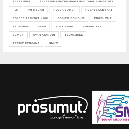
PERTAMINA
PERTAMINA PATRA NIAGA REGIONAL SUMBAGUT
PLN
PN MEDAN
POLDA SUMUT
POLRES LANGKAT
POLRES TEBINGTINGGI
POSITIF COVID-19
PROSUMUT
RSUP HAM
SABU
SOEKIRMAN
SOFYAN TAN
SUMUT
SYAH AFANDIN
TELKOMSEL
TERBIT RENCANA
UMKM