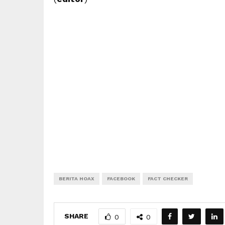
BERITA HOAX
FACEBOOK
FACT CHECKER
SHARE
0
0