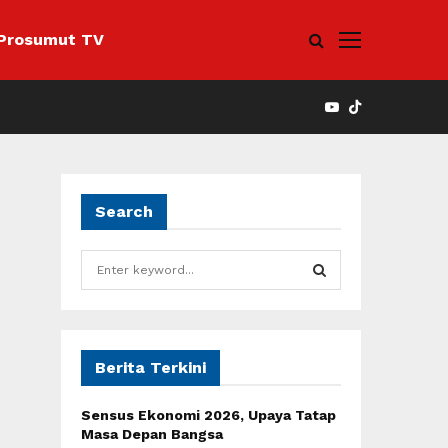
Prosumut TV
YOUTUBE
Search
S
e
a
S
r
c
E
h
Berita Terkini
f
A
o
Sensus Ekonomi 2026, Upaya Tatap
r
R
Masa Depan Bangsa