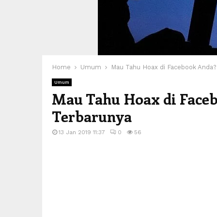
Home
Umum
Mau Tahu Hoax di Facebook Anda? 
Umum
Mau Tahu Hoax di Faceb
Terbarunya
13 Jan 2019 11:37
0
56