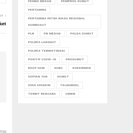
PEMKO MEDAN
PEMPROV SUMUT
PERTAMINA
ST
PERTAMINA PATRA NIAGA REGIONAL
ket
SUMBAGUT
PLN
PN MEDAN
POLDA SUMUT
POLRES LANGKAT
POLRES TEBINGTINGGI
POSITIF COVID-19
PROSUMUT
RSUP HAM
SABU
SOEKIRMAN
SOFYAN TAN
SUMUT
SYAH AFANDIN
TELKOMSEL
TERBIT RENCANA
UMKM