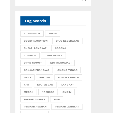
Tag Words
ADAM MALIK
BINJAI
BOBBY NASUTION
BPJS KESEHATAN
BUPATI LANGKAT
CORONA
COVID-19
DPRD MEDAN
DPRD SUMUT
EDY RAHMAYADI
GANJAR PRANOWO
GUGUS TUGAS
IJECK
JOKOWI
KOMISI X DPR RI
KPK
KPU MEDAN
LANGKAT
MEDAN
NARKOBA
ONDIM
PAKPAK BHARAT
PDIP
PEMKAB ASAHAN
PEMKAB LANGKAT