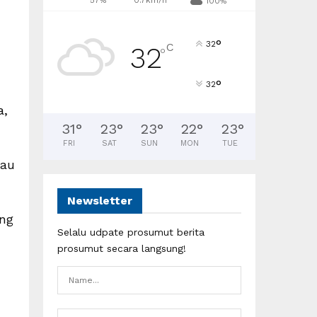
57%
0.7km/h
100%
°
32
C
32
°
°
32
a,
31
°
23
°
23
°
22
°
23
°
FRI
SAT
SUN
MON
TUE
jau
Newsletter
ang
Selalu udpate prosumut berita
prosumut secara langsung!