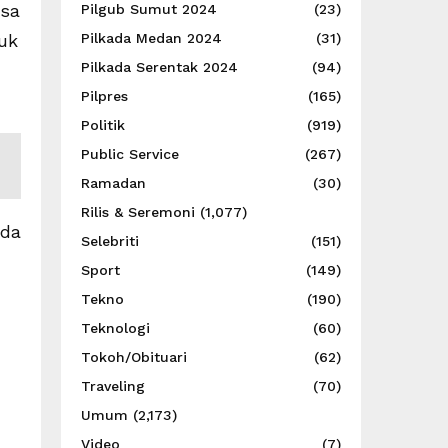
isa
Pilgub Sumut 2024
(23)
tuk
Pilkada Medan 2024
(31)
Pilkada Serentak 2024
(94)
Pilpres
(165)
Politik
(919)
Public Service
(267)
Ramadan
(30)
Rilis & Seremoni
(1,077)
ada
Selebriti
(151)
Sport
(149)
Tekno
(190)
Teknologi
(60)
Tokoh/Obituari
(62)
Traveling
(70)
Umum
(2,173)
Video
(7)