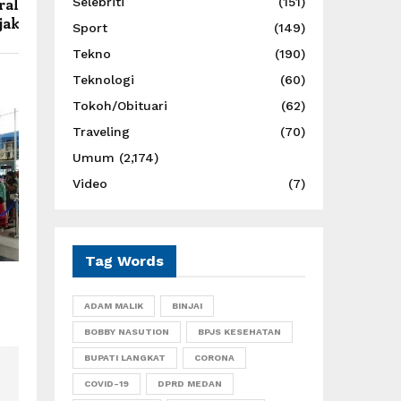
ral
Selebriti
(151)
jak
Sport
(149)
Tekno
(190)
Teknologi
(60)
Tokoh/Obituari
(62)
Traveling
(70)
Umum
(2,174)
Video
(7)
Tag Words
ADAM MALIK
BINJAI
BOBBY NASUTION
BPJS KESEHATAN
BUPATI LANGKAT
CORONA
COVID-19
DPRD MEDAN