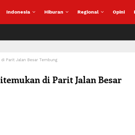
Indonesia
Hiburan
Regional
Opini
i Parit Jalan Besar Tembung
temukan di Parit Jalan Besar