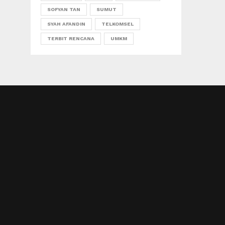
SOFYAN TAN
SUMUT
SYAH AFANDIN
TELKOMSEL
TERBIT RENCANA
UMKM