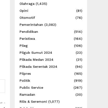
Olahraga
(1,435)
Opini
(81)
Otomotif
(76)
Pemerintahan
(3,082)
Pendidikan
(514)
Peristiwa
(164)
Pileg
(106)
Pilgub Sumut 2024
(23)
Pilkada Medan 2024
(31)
Pilkada Serentak 2024
(94)
Pilpres
(165)
Politik
(919)
Public Service
(267)
Ramadan
(30)
Rilis & Seremoni
(1,077)
ST