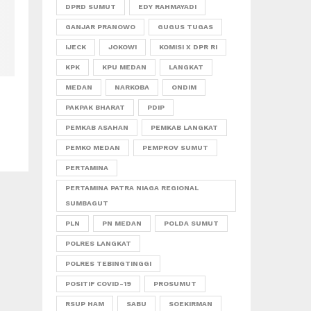
DPRD SUMUT
EDY RAHMAYADI
GANJAR PRANOWO
GUGUS TUGAS
IJECK
JOKOWI
KOMISI X DPR RI
KPK
KPU MEDAN
LANGKAT
MEDAN
NARKOBA
ONDIM
PAKPAK BHARAT
PDIP
PEMKAB ASAHAN
PEMKAB LANGKAT
PEMKO MEDAN
PEMPROV SUMUT
PERTAMINA
PERTAMINA PATRA NIAGA REGIONAL
SUMBAGUT
PLN
PN MEDAN
POLDA SUMUT
POLRES LANGKAT
POLRES TEBINGTINGGI
POSITIF COVID-19
PROSUMUT
RSUP HAM
SABU
SOEKIRMAN