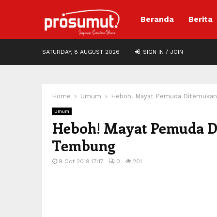
Beranda
Berita
SATURDAY, 8 AUGUST 2026
SIGN IN / JOIN
Home
Umum
Heboh! Mayat Pemuda Ditemukan d
Umum
Heboh! Mayat Pemuda Di
Tembung
9 Oct 2019 17:17
0
201