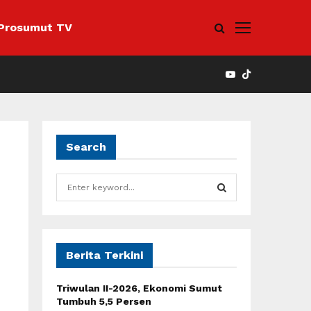
Prosumut TV
YOUTUBE
Search
S
e
a
S
r
c
E
h
Berita Terkini
f
A
o
Triwulan II-2026, Ekonomi Sumut
r
R
Tumbuh 5,5 Persen