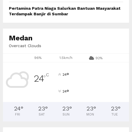
Pertamina Patra Niaga Salurkan Bantuan Masyarakat
Terdampak Banjir di Sumbar
Medan
Overcast Clouds
96%
1.5km/h
92%
°
C
24
24
°
°
24
24
°
23
°
23
°
23
°
23
°
FRI
SAT
SUN
MON
TUE