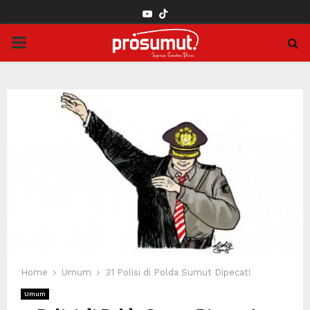
YOUTUBE
PRIMARY
MENU
Home
Umum
31 Polisi di Polda Sumut Dipecat!
Umum