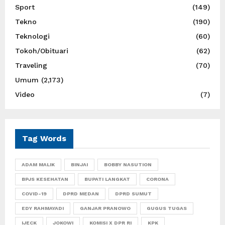
Sport
(149)
Tekno
(190)
Teknologi
(60)
Tokoh/Obituari
(62)
Traveling
(70)
Umum
(2,173)
Video
(7)
Tag Words
ADAM MALIK
BINJAI
BOBBY NASUTION
BPJS KESEHATAN
BUPATI LANGKAT
CORONA
COVID-19
DPRD MEDAN
DPRD SUMUT
EDY RAHMAYADI
GANJAR PRANOWO
GUGUS TUGAS
IJECK
JOKOWI
KOMISI X DPR RI
KPK