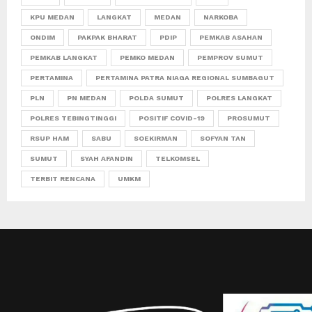
KPU MEDAN
LANGKAT
MEDAN
NARKOBA
ONDIM
PAKPAK BHARAT
PDIP
PEMKAB ASAHAN
PEMKAB LANGKAT
PEMKO MEDAN
PEMPROV SUMUT
PERTAMINA
PERTAMINA PATRA NIAGA REGIONAL SUMBAGUT
PLN
PN MEDAN
POLDA SUMUT
POLRES LANGKAT
POLRES TEBINGTINGGI
POSITIF COVID-19
PROSUMUT
RSUP HAM
SABU
SOEKIRMAN
SOFYAN TAN
SUMUT
SYAH AFANDIN
TELKOMSEL
TERBIT RENCANA
UMKM