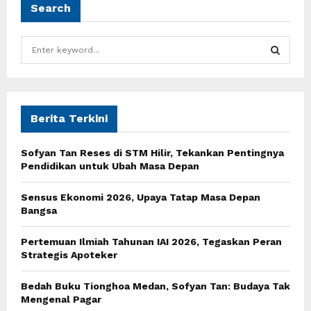
Search
S
e
a
S
r
c
E
h
Berita Terkini
f
A
o
Sofyan Tan Reses di STM Hilir, Tekankan Pentingnya
r
R
Pendidikan untuk Ubah Masa Depan
:
C
Sensus Ekonomi 2026, Upaya Tatap Masa Depan
Bangsa
H
Pertemuan Ilmiah Tahunan IAI 2026, Tegaskan Peran
Strategis Apoteker
Bedah Buku Tionghoa Medan, Sofyan Tan: Budaya Tak
Mengenal Pagar