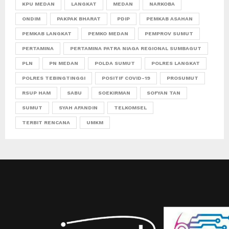
KPU MEDAN
LANGKAT
MEDAN
NARKOBA
ONDIM
PAKPAK BHARAT
PDIP
PEMKAB ASAHAN
PEMKAB LANGKAT
PEMKO MEDAN
PEMPROV SUMUT
PERTAMINA
PERTAMINA PATRA NIAGA REGIONAL SUMBAGUT
PLN
PN MEDAN
POLDA SUMUT
POLRES LANGKAT
POLRES TEBINGTINGGI
POSITIF COVID-19
PROSUMUT
RSUP HAM
SABU
SOEKIRMAN
SOFYAN TAN
SUMUT
SYAH AFANDIN
TELKOMSEL
TERBIT RENCANA
UMKM