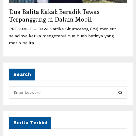
Dua Balita Kakak Beradik Tewas
Terpanggang di Dalam Mobil
PROSUMUT – Dewi Sartika Situmorang (29) menjerit
sejadinya ketika mengetahui dua buah hatinya yang
masih balita...
Search
S
e
a
S
r
c
E
h
Berita Terkini
f
A
o