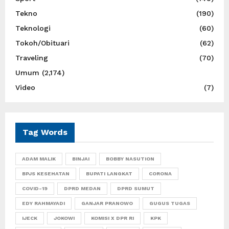
Tekno
(190)
Teknologi
(60)
Tokoh/Obituari
(62)
Traveling
(70)
Umum
(2,174)
Video
(7)
Tag Words
ADAM MALIK
BINJAI
BOBBY NASUTION
BPJS KESEHATAN
BUPATI LANGKAT
CORONA
COVID-19
DPRD MEDAN
DPRD SUMUT
EDY RAHMAYADI
GANJAR PRANOWO
GUGUS TUGAS
IJECK
JOKOWI
KOMISI X DPR RI
KPK