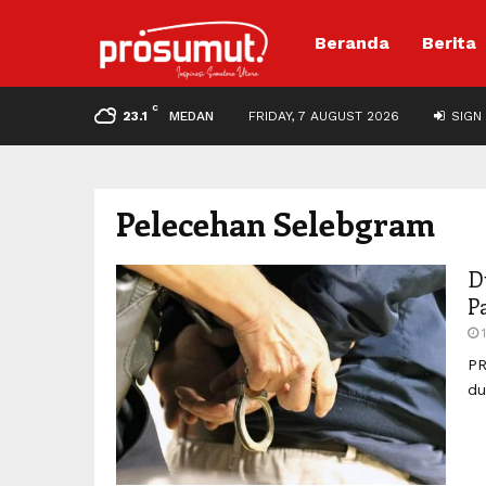
Beranda
Berita
C
23.1
MEDAN
FRIDAY, 7 AUGUST 2026
SIGN 
Pelecehan Selebgram
D
P
PR
du