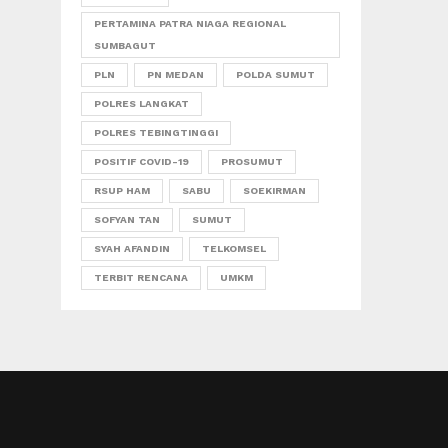
PERTAMINA PATRA NIAGA REGIONAL
SUMBAGUT
PLN
PN MEDAN
POLDA SUMUT
POLRES LANGKAT
POLRES TEBINGTINGGI
POSITIF COVID-19
PROSUMUT
RSUP HAM
SABU
SOEKIRMAN
SOFYAN TAN
SUMUT
SYAH AFANDIN
TELKOMSEL
TERBIT RENCANA
UMKM