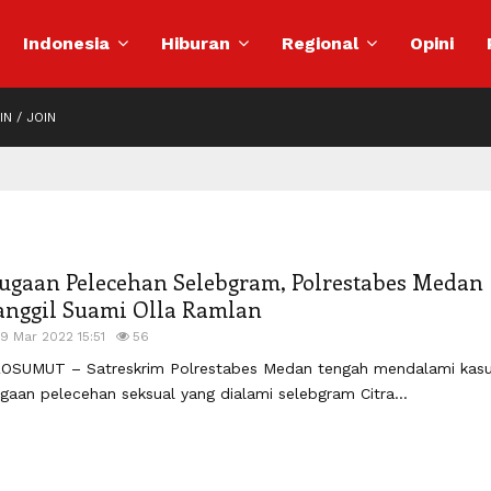
Indonesia
Hiburan
Regional
Opini
IN / JOIN
ugaan Pelecehan Selebgram, Polrestabes Medan
anggil Suami Olla Ramlan
19 Mar 2022 15:51
56
OSUMUT – Satreskrim Polrestabes Medan tengah mendalami kas
gaan pelecehan seksual yang dialami selebgram Citra...