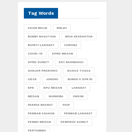
Tag Words
ADAM MALIK
BINJAI
BOBBY NASUTION
BPJS KESEHATAN
BUPATI LANGKAT
CORONA
COVID-19
DPRD MEDAN
DPRD SUMUT
EDY RAHMAYADI
GANJAR PRANOWO
GUGUS TUGAS
IJECK
JOKOWI
KOMISI X DPR RI
KPK
KPU MEDAN
LANGKAT
MEDAN
NARKOBA
ONDIM
PAKPAK BHARAT
PDIP
PEMKAB ASAHAN
PEMKAB LANGKAT
PEMKO MEDAN
PEMPROV SUMUT
PERTAMINA