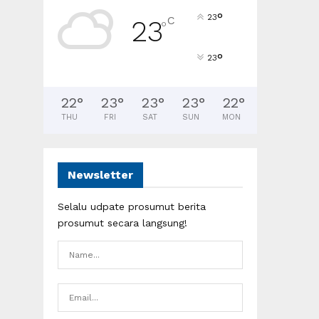
°
23
C
23
°
°
23
22
°
23
°
23
°
23
°
22
°
THU
FRI
SAT
SUN
MON
Newsletter
Selalu udpate prosumut berita
prosumut secara langsung!