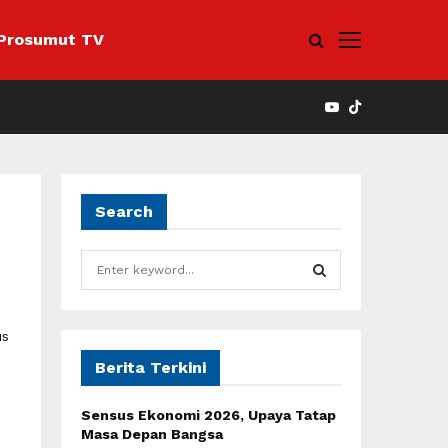
Prosumut TV
YOUTUBE
Search
S
e
a
S
r
us
c
E
h
Berita Terkini
f
A
o
Sensus Ekonomi 2026, Upaya Tatap
r
R
Masa Depan Bangsa