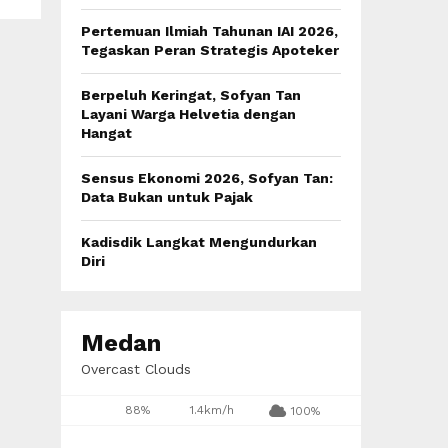
:
C
Pertemuan Ilmiah Tahunan IAI 2026,
Tegaskan Peran Strategis Apoteker
H
Berpeluh Keringat, Sofyan Tan
Layani Warga Helvetia dengan
Hangat
Sensus Ekonomi 2026, Sofyan Tan:
Data Bukan untuk Pajak
Kadisdik Langkat Mengundurkan
Diri
Medan
Overcast Clouds
88%
1.4km/h
100%