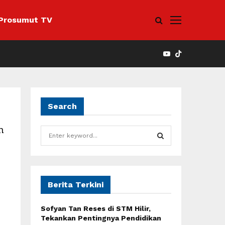
Prosumut TV
YOUTUBE
Search
n
S
e
a
S
r
c
E
h
Berita Terkini
f
A
o
Sofyan Tan Reses di STM Hilir,
r
R
Tekankan Pentingnya Pendidikan