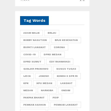
Tag Words
ADAM MALIK
BINJAI
BOBBY NASUTION
BPJS KESEHATAN
BUPATI LANGKAT
CORONA
COVID-19
DPRD MEDAN
DPRD SUMUT
EDY RAHMAYADI
GANJAR PRANOWO
GUGUS TUGAS
IJECK
JOKOWI
KOMISI X DPR RI
KPK
KPU MEDAN
LANGKAT
MEDAN
NARKOBA
ONDIM
PAKPAK BHARAT
PDIP
PEMKAB ASAHAN
PEMKAB LANGKAT