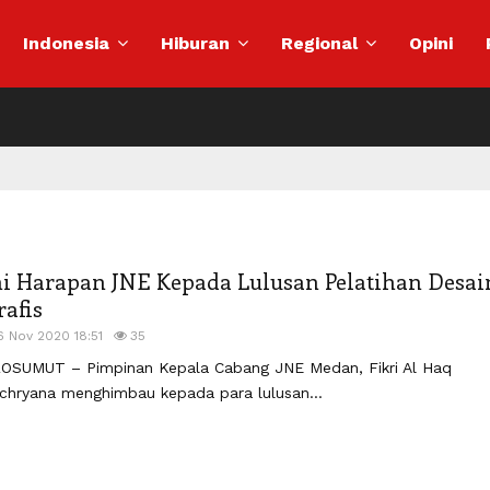
Indonesia
Hiburan
Regional
Opini
ni Harapan JNE Kepada Lulusan Pelatihan Desai
rafis
6 Nov 2020 18:51
35
OSUMUT – Pimpinan Kepala Cabang JNE Medan, Fikri Al Haq
chryana menghimbau kepada para lulusan...