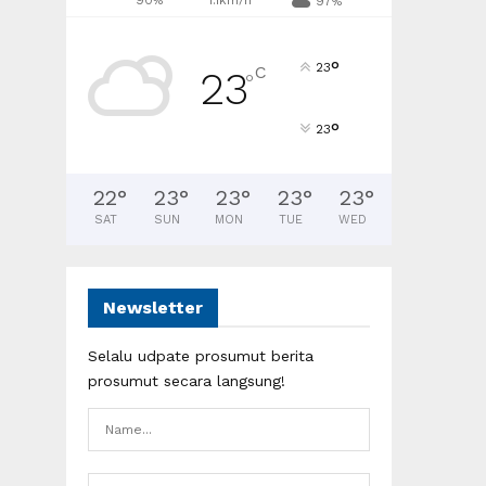
90%
1.1km/h
97%
°
23
C
23
°
°
23
22
°
23
°
23
°
23
°
23
°
SAT
SUN
MON
TUE
WED
Newsletter
Selalu udpate prosumut berita
prosumut secara langsung!