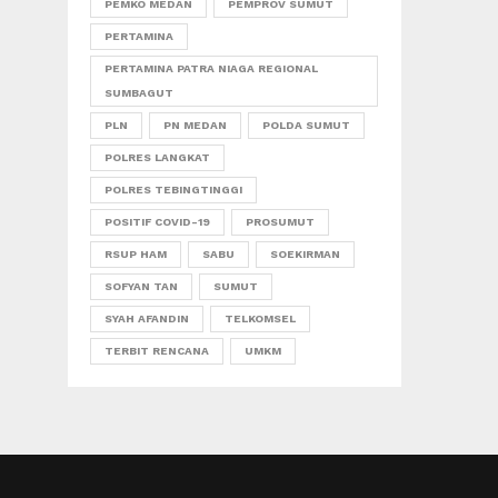
PEMKO MEDAN
PEMPROV SUMUT
PERTAMINA
PERTAMINA PATRA NIAGA REGIONAL
SUMBAGUT
PLN
PN MEDAN
POLDA SUMUT
POLRES LANGKAT
POLRES TEBINGTINGGI
POSITIF COVID-19
PROSUMUT
RSUP HAM
SABU
SOEKIRMAN
SOFYAN TAN
SUMUT
SYAH AFANDIN
TELKOMSEL
TERBIT RENCANA
UMKM