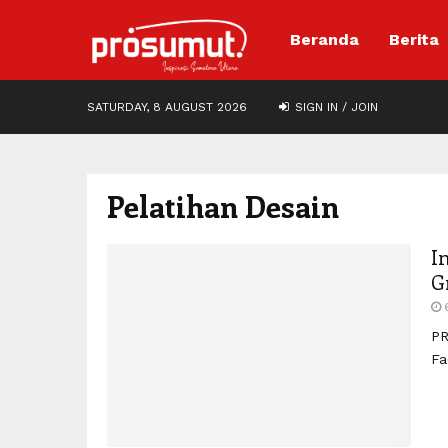
Beranda
Berita
SATURDAY, 8 AUGUST 2026
SIGN IN / JOIN
Pelatihan Desain
I
G
PR
Fa