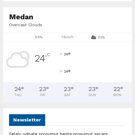
Medan
Overcast Clouds
88%
1.1km/h
93%
°
C
24
24
°
°
24
24
°
23
°
23
°
23
°
22
°
THU
FRI
SAT
SUN
MON
Newsletter
Selalu udpate prosumut berita prosumut secara