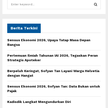
S
e
a
S
r
c
E
h
Berita Terkini
f
A
o
Sensus Ekonomi 2026, Upaya Tatap Masa Depan
r
R
Bangsa
:
C
Pertemuan Ilmiah Tahunan IAI 2026, Tegaskan Peran
Strategis Apoteker
H
Berpeluh Keringat, Sofyan Tan Layani Warga Helvetia
dengan Hangat
Sensus Ekonomi 2026, Sofyan Tan: Data Bukan untuk
Pajak
Kadisdik Langkat Mengundurkan Diri