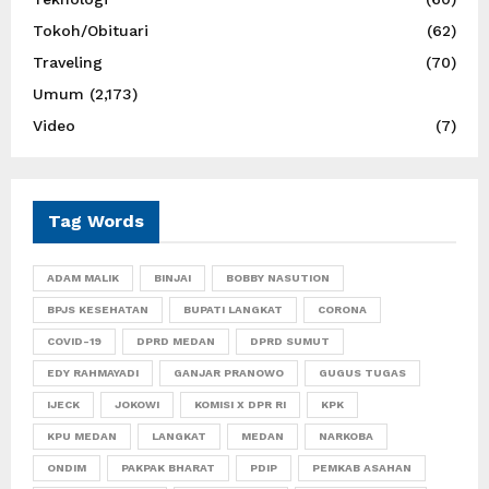
Tokoh/Obituari
(62)
Traveling
(70)
Umum
(2,173)
Video
(7)
Tag Words
ADAM MALIK
BINJAI
BOBBY NASUTION
BPJS KESEHATAN
BUPATI LANGKAT
CORONA
COVID-19
DPRD MEDAN
DPRD SUMUT
EDY RAHMAYADI
GANJAR PRANOWO
GUGUS TUGAS
IJECK
JOKOWI
KOMISI X DPR RI
KPK
KPU MEDAN
LANGKAT
MEDAN
NARKOBA
ONDIM
PAKPAK BHARAT
PDIP
PEMKAB ASAHAN