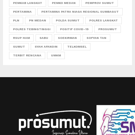
PEMKAB LANGKAT
PEMKO MEDAN
PEMPROV SUMUT
PERTAMINA
PERTAMINA PATRA NIAGA REGIONAL SUMBAGUT
PLN
PN MEDAN
POLDA SUMUT
POLRES LANGKAT
POLRES TEBINGTINGGI
POSITIF COVID-19
PROSUMUT
RSUP HAM
SABU
SOEKIRMAN
SOFYAN TAN
SUMUT
SYAH AFANDIN
TELKOMSEL
TERBIT RENCANA
UMKM