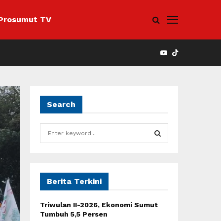
Prosumut TV
YOUTUBE
Search
S
e
a
S
r
c
E
h
Berita Terkini
f
A
o
Triwulan II-2026, Ekonomi Sumut
r
R
Tumbuh 5,5 Persen