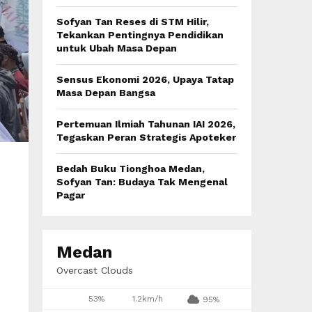
:
C
Sofyan Tan Reses di STM Hilir,
Tekankan Pentingnya Pendidikan
H
untuk Ubah Masa Depan
Sensus Ekonomi 2026, Upaya Tatap
Masa Depan Bangsa
Pertemuan Ilmiah Tahunan IAI 2026,
Tegaskan Peran Strategis Apoteker
Bedah Buku Tionghoa Medan,
Sofyan Tan: Budaya Tak Mengenal
Pagar
Medan
Overcast Clouds
53%
1.2km/h
95%