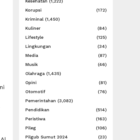
Kesehatan
(1,222)
Korupsi
(172)
Kriminal
(1,450)
Kuliner
(84)
Lifestyle
(125)
Lingkungan
(34)
Media
(87)
Musik
(46)
Olahraga
(1,435)
Opini
(81)
ni
Otomotif
(76)
Pemerintahan
(3,082)
.
Pendidikan
(514)
Peristiwa
(163)
Pileg
(106)
Pilgub Sumut 2024
(23)
 Al