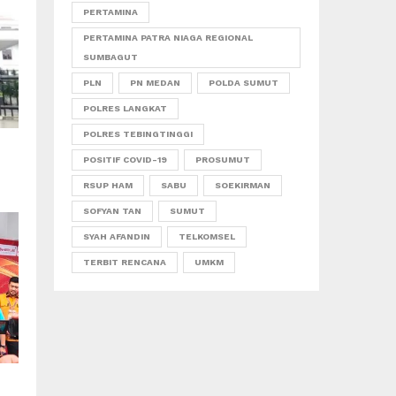
PERTAMINA
PERTAMINA PATRA NIAGA REGIONAL
SUMBAGUT
PLN
PN MEDAN
POLDA SUMUT
POLRES LANGKAT
POLRES TEBINGTINGGI
POSITIF COVID-19
PROSUMUT
RSUP HAM
SABU
SOEKIRMAN
SOFYAN TAN
SUMUT
SYAH AFANDIN
TELKOMSEL
TERBIT RENCANA
UMKM