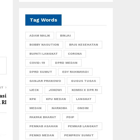
Tag Words
ADAM MALIK
BINJAI
BOBBY NASUTION
BPJS KESEHATAN
BUPATI LANGKAT
CORONA
COVID-19
DPRD MEDAN
DPRD SUMUT
EDY RAHMAYADI
GANJAR PRANOWO
GUGUS TUGAS
ST
IJECK
JOKOWI
KOMISI X DPR RI
asi
KPK
KPU MEDAN
LANGKAT
 RI
MEDAN
NARKOBA
ONDIM
PAKPAK BHARAT
PDIP
PEMKAB ASAHAN
PEMKAB LANGKAT
PEMKO MEDAN
PEMPROV SUMUT