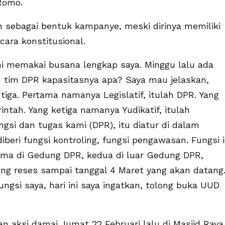
 Romo.
sebagai bentuk kampanye, meski dirinya memiliki
ara konstitusional.
ni memakai busana lengkap saya. Minggu lalu ada
tim DPR kapasitasnya apa? Saya mau jelaskan,
tiga. Pertama namanya Legislatif, itulah DPR. Yang
ntah. Yang ketiga namanya Yudikatif, itulah
si dan tugas kami (DPR), itu diatur di dalam
iberi fungsi kontroling, fungsi pengawasan. Fungsi i
ama di Gedung DPR, kedua di luar Gedung DPR,
ang reses sampai tanggal 4 Maret yang akan datang
gsi saya, hari ini saya ingatkan, tolong buka UUD
n aksi damai Jumat 22 Februari lalu di Masjid Raya