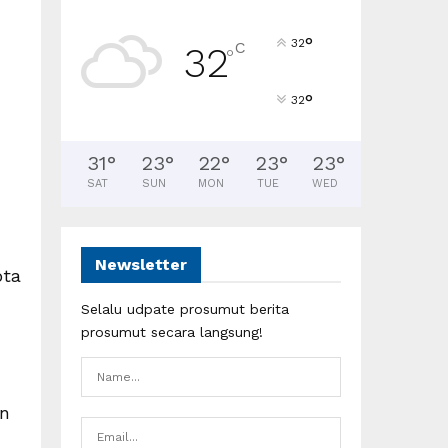
°
32
C
32
°
°
32
31
°
23
°
22
°
23
°
23
°
SAT
SUN
MON
TUE
WED
Newsletter
ota
Selalu udpate prosumut berita
prosumut secara langsung!
an