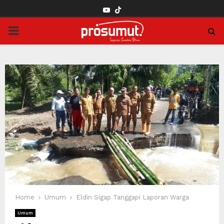
YOUTUBE
PRIMARY
MENU
Home
Umum
Eldin Sigap Tanggapi Laporan Warga
Umum