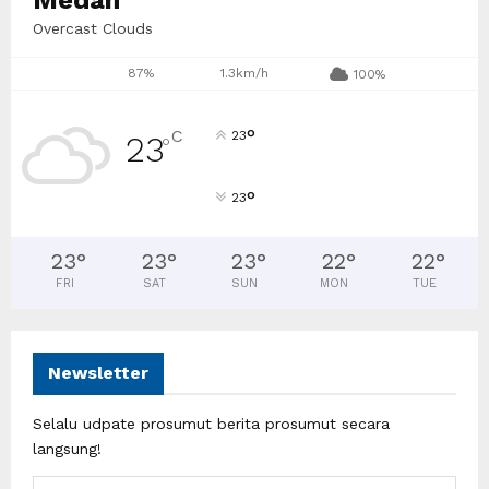
Overcast Clouds
87%
1.3km/h
100%
°
C
23
23
°
°
23
23
°
23
°
23
°
22
°
22
°
FRI
SAT
SUN
MON
TUE
Newsletter
Selalu udpate prosumut berita prosumut secara
langsung!