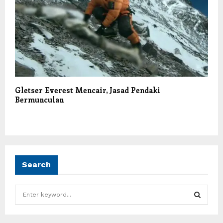
Gletser Everest Mencair, Jasad Pendaki
Bermunculan
Search
S
e
a
S
r