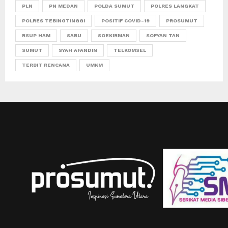
PLN
PN MEDAN
POLDA SUMUT
POLRES LANGKAT
POLRES TEBINGTINGGI
POSITIF COVID-19
PROSUMUT
RSUP HAM
SABU
SOEKIRMAN
SOFYAN TAN
SUMUT
SYAH AFANDIN
TELKOMSEL
TERBIT RENCANA
UMKM