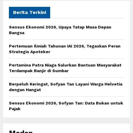
c
E
h
Berita Terkini
f
A
o
Sensus Ekonomi 2026, Upaya Tatap Masa Depan
r
R
Bangsa
:
C
Pertemuan Ilmiah Tahunan IAI 2026, Tegaskan Peran
Strategis Apoteker
H
Pertamina Patra Niaga Salurkan Bantuan Masyarakat
Terdampak Banjir di Sumbar
Berpeluh Keringat, Sofyan Tan Layani Warga Helvetia
dengan Hangat
Sensus Ekonomi 2026, Sofyan Tan: Data Bukan untuk
Pajak
Medan