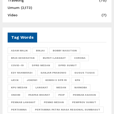
Traveling
(70)
Umum
(2,173)
Video
(7)
Tag Words
ADAM MALIK
BINJAI
BOBBY NASUTION
BPJS KESEHATAN
BUPATI LANGKAT
CORONA
COVID-19
DPRD MEDAN
DPRD SUMUT
EDY RAHMAYADI
GANJAR PRANOWO
GUGUS TUGAS
IJECK
JOKOWI
KOMISI X DPR RI
KPK
KPU MEDAN
LANGKAT
MEDAN
NARKOBA
ONDIM
PAKPAK BHARAT
PDIP
PEMKAB ASAHAN
PEMKAB LANGKAT
PEMKO MEDAN
PEMPROV SUMUT
PERTAMINA
PERTAMINA PATRA NIAGA REGIONAL SUMBAGUT