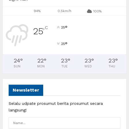
94%
0.5km/h
100%
°
C
25
25
°
°
25
24
°
22
°
23
°
23
°
23
°
SUN
MON
TUE
WED
THU
Newsletter
Selalu udpate prosumut berita prosumut secara
langsung!