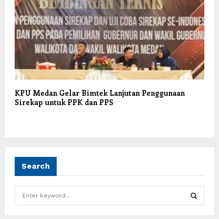
KPU Medan Gelar Bimtek Lanjutan Penggunaan
Sirekap untuk PPK dan PPS
Search
S
e
a
S