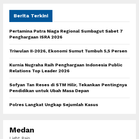
r
c
E
h
Berita Terkini
f
A
o
Pertamina Patra Niaga Regional Sumbagut Sabet 7
r
R
Penghargaan ISRA 2026
:
C
Triwulan II-2026, Ekonomi Sumut Tumbuh 5,5 Persen
H
Kurnia Nugraha Raih Penghargaan Indonesia Public
Relations Top Leader 2026
Sofyan Tan Reses di STM Hilir, Tekankan Pentingnya
Pendidikan untuk Ubah Masa Depan
Polres Langkat Ungkap Sejumlah Kasus
Medan
Light Rain