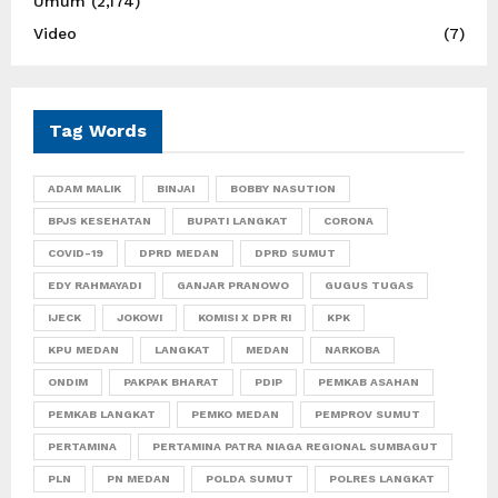
Umum
(2,174)
Video
(7)
Tag Words
ADAM MALIK
BINJAI
BOBBY NASUTION
BPJS KESEHATAN
BUPATI LANGKAT
CORONA
COVID-19
DPRD MEDAN
DPRD SUMUT
EDY RAHMAYADI
GANJAR PRANOWO
GUGUS TUGAS
IJECK
JOKOWI
KOMISI X DPR RI
KPK
KPU MEDAN
LANGKAT
MEDAN
NARKOBA
ONDIM
PAKPAK BHARAT
PDIP
PEMKAB ASAHAN
PEMKAB LANGKAT
PEMKO MEDAN
PEMPROV SUMUT
PERTAMINA
PERTAMINA PATRA NIAGA REGIONAL SUMBAGUT
PLN
PN MEDAN
POLDA SUMUT
POLRES LANGKAT