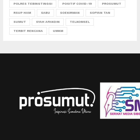
POLRES TEBINGTINGGI
POSITIF COVID-19
PROSUMUT
RSUP HAM
SABU
SOEKIRMAN
SOFYAN TAN
SUMUT
SYAH AFANDIN
TELKOMSEL
TERBIT RENCANA
UMKM