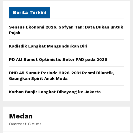
c
E
h
Berita Terkini
f
A
o
Sensus Ekonomi 2026, Sofyan Tan: Data Bukan untuk
r
R
Pajak
:
C
Kadisdik Langkat Mengundurkan Diri
H
PD AIJ Sumut Optimistis Setor PAD pada 2026
DHD 45 Sumut Periode 2026-2031 Resmi Dilantik,
Gaungkan Spirit Anak Muda
Korban Banjir Langkat Diboyong ke Jakarta
Medan
Overcast Clouds