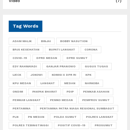
Video
(7)
Tag Words
ADAM MALIK
BINJAI
BOBBY NASUTION
BPJS KESEHATAN
BUPATI LANGKAT
CORONA
COVID-19
DPRD MEDAN
DPRD SUMUT
EDY RAHMAYADI
GANJAR PRANOWO
GUGUS TUGAS
IJECK
JOKOWI
KOMISI X DPR RI
KPK
KPU MEDAN
LANGKAT
MEDAN
NARKOBA
ONDIM
PAKPAK BHARAT
PDIP
PEMKAB ASAHAN
PEMKAB LANGKAT
PEMKO MEDAN
PEMPROV SUMUT
PERTAMINA
PERTAMINA PATRA NIAGA REGIONAL SUMBAGUT
PLN
PN MEDAN
POLDA SUMUT
POLRES LANGKAT
POLRES TEBINGTINGGI
POSITIF COVID-19
PROSUMUT