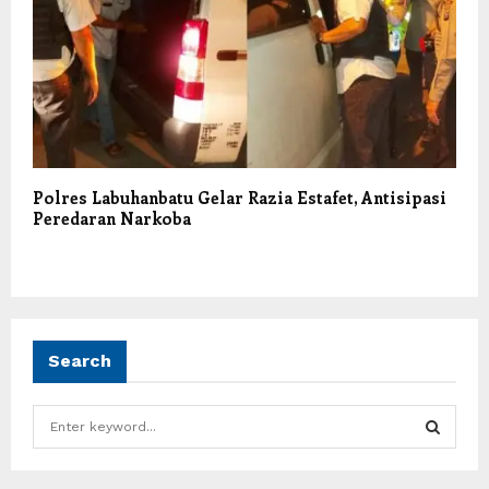
Polres Labuhanbatu Gelar Razia Estafet, Antisipasi
Peredaran Narkoba
Search
S
e
a
S
r