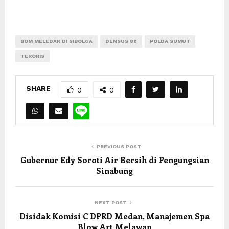
BOM MELEDAK DI SIBOLGA
DENSUS 88
POLDA SUMUT
TERORIS
SHARE
0
0
PREVIOUS POST
Gubernur Edy Soroti Air Bersih di Pengungsian
Sinabung
NEXT POST
Disidak Komisi C DPRD Medan, Manajemen Spa
Blow Art Melawan