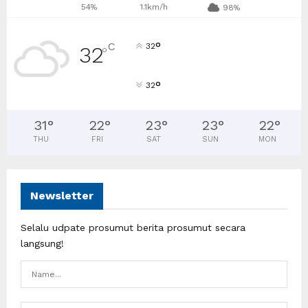
54%
1.1km/h
98%
°
C
32
32
°
°
32
31
°
22
°
23
°
23
°
22
°
THU
FRI
SAT
SUN
MON
Newsletter
Selalu udpate prosumut berita prosumut secara
langsung!