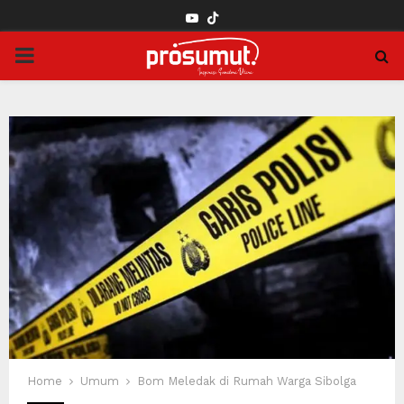
YOUTUBE
PRIMARY
MENU
Home
Umum
Bom Meledak di Rumah Warga Sibolga