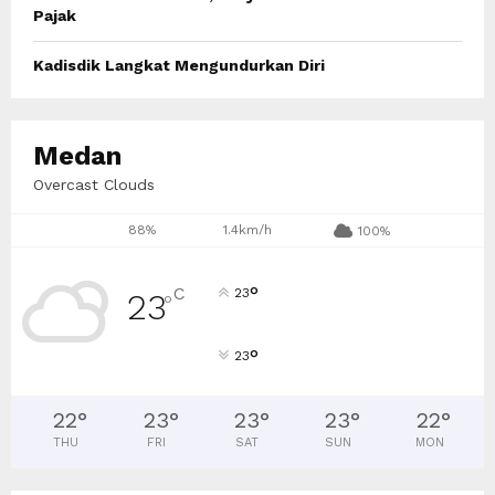
Pajak
Kadisdik Langkat Mengundurkan Diri
Medan
Overcast Clouds
88%
1.4km/h
100%
°
C
23
23
°
°
23
22
°
23
°
23
°
23
°
22
°
THU
FRI
SAT
SUN
MON