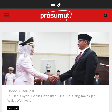
YOUTUBE
PRIMARY
MENU
Home
Korupsi
Habis Ayah & Adik Ditangkap KPK, Eh, Sang Kakak jadi
Wakil Wali Kota
Korupsi