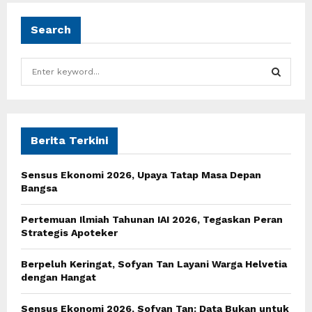
Search
S
e
a
S
r
c
E
h
Berita Terkini
f
A
o
Sensus Ekonomi 2026, Upaya Tatap Masa Depan
r
R
Bangsa
:
C
Pertemuan Ilmiah Tahunan IAI 2026, Tegaskan Peran
Strategis Apoteker
H
Berpeluh Keringat, Sofyan Tan Layani Warga Helvetia
dengan Hangat
Sensus Ekonomi 2026, Sofyan Tan: Data Bukan untuk