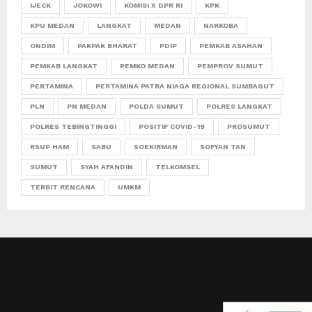
IJECK
JOKOWI
KOMISI X DPR RI
KPK
KPU MEDAN
LANGKAT
MEDAN
NARKOBA
ONDIM
PAKPAK BHARAT
PDIP
PEMKAB ASAHAN
PEMKAB LANGKAT
PEMKO MEDAN
PEMPROV SUMUT
PERTAMINA
PERTAMINA PATRA NIAGA REGIONAL SUMBAGUT
PLN
PN MEDAN
POLDA SUMUT
POLRES LANGKAT
POLRES TEBINGTINGGI
POSITIF COVID-19
PROSUMUT
RSUP HAM
SABU
SOEKIRMAN
SOFYAN TAN
SUMUT
SYAH AFANDIN
TELKOMSEL
TERBIT RENCANA
UMKM