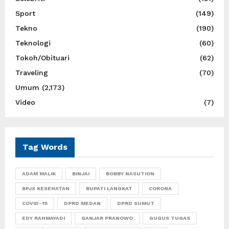
Sport
(149)
Tekno
(190)
Teknologi
(60)
Tokoh/Obituari
(62)
Traveling
(70)
Umum
(2,173)
Video
(7)
Tag Words
ADAM MALIK
BINJAI
BOBBY NASUTION
BPJS KESEHATAN
BUPATI LANGKAT
CORONA
COVID-19
DPRD MEDAN
DPRD SUMUT
EDY RAHMAYADI
GANJAR PRANOWO
GUGUS TUGAS