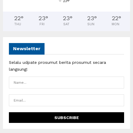
°
23
22
°
23
°
23
°
23
°
22
°
THU
FRI
SAT
SUN
MON
Newsletter
Selalu udpate prosumut berita prosumut secara
langsung!