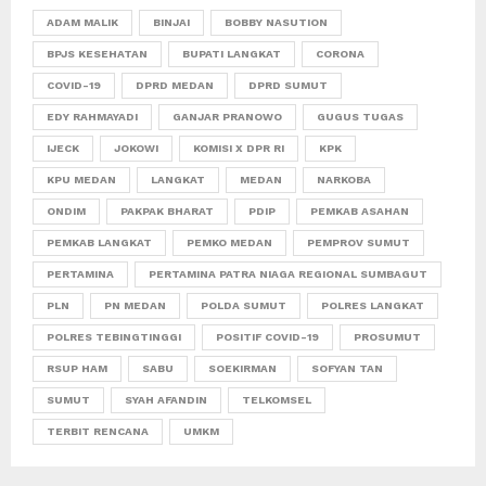
ADAM MALIK
BINJAI
BOBBY NASUTION
BPJS KESEHATAN
BUPATI LANGKAT
CORONA
COVID-19
DPRD MEDAN
DPRD SUMUT
EDY RAHMAYADI
GANJAR PRANOWO
GUGUS TUGAS
IJECK
JOKOWI
KOMISI X DPR RI
KPK
KPU MEDAN
LANGKAT
MEDAN
NARKOBA
ONDIM
PAKPAK BHARAT
PDIP
PEMKAB ASAHAN
PEMKAB LANGKAT
PEMKO MEDAN
PEMPROV SUMUT
PERTAMINA
PERTAMINA PATRA NIAGA REGIONAL SUMBAGUT
PLN
PN MEDAN
POLDA SUMUT
POLRES LANGKAT
POLRES TEBINGTINGGI
POSITIF COVID-19
PROSUMUT
RSUP HAM
SABU
SOEKIRMAN
SOFYAN TAN
SUMUT
SYAH AFANDIN
TELKOMSEL
TERBIT RENCANA
UMKM