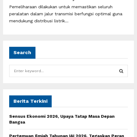
Pemeliharaan dilakukan untuk memastikan seluruh
peralatan dalam jalur transmisi berfungsi optimal guna
mendukung distribusi listrik...
Search
S
e
a
S
r
c
E
h
Berita Terkini
f
A
o
Sensus Ekonomi 2026, Upaya Tatap Masa Depan
r
R
Bangsa
:
C
Pertemuan Ilmiah Tahunan IAI 2026, Tegaskan Peran