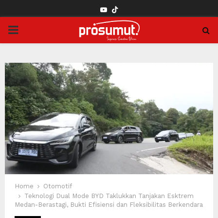
YOUTUBE
PRIMARY
MENU
Home
Otomotif
Teknologi Dual Mode BYD Taklukkan Tanjakan Esktrem
Medan-Berastagi, Bukti Efisiensi dan Fleksibilitas Berkendara