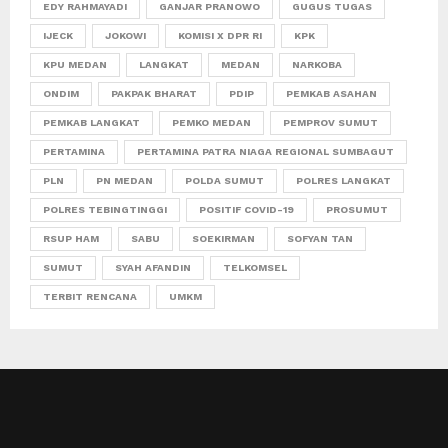
EDY RAHMAYADI
GANJAR PRANOWO
GUGUS TUGAS
IJECK
JOKOWI
KOMISI X DPR RI
KPK
KPU MEDAN
LANGKAT
MEDAN
NARKOBA
ONDIM
PAKPAK BHARAT
PDIP
PEMKAB ASAHAN
PEMKAB LANGKAT
PEMKO MEDAN
PEMPROV SUMUT
PERTAMINA
PERTAMINA PATRA NIAGA REGIONAL SUMBAGUT
PLN
PN MEDAN
POLDA SUMUT
POLRES LANGKAT
POLRES TEBINGTINGGI
POSITIF COVID-19
PROSUMUT
RSUP HAM
SABU
SOEKIRMAN
SOFYAN TAN
SUMUT
SYAH AFANDIN
TELKOMSEL
TERBIT RENCANA
UMKM