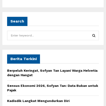
Search
S
e
a
S
r
c
E
h
Berita Terkini
f
A
o
Berpeluh Keringat, Sofyan Tan Layani Warga Helvetia
r
R
dengan Hangat
:
C
Sensus Ekonomi 2026, Sofyan Tan: Data Bukan untuk
Pajak
H
Kadisdik Langkat Mengundurkan Diri