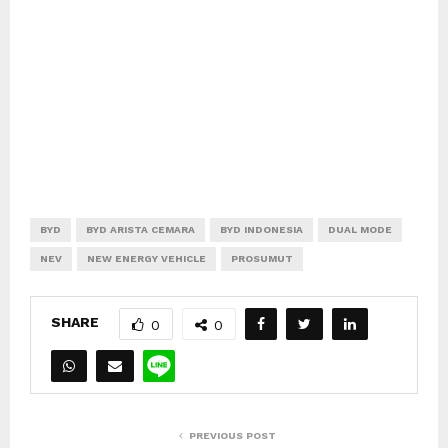
BYD
BYD ARISTA CEMARA
BYD INDONESIA
DUAL MODE
NEV
NEW ENERGY VEHICLE
PROSUMUT
SHARE
0
0
PREVIOUS POST