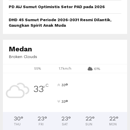
PD AIJ Sumut Optimistis Setor PAD pada 2026
DHD 45 Sumut Periode 2026-2031 Resmi Dilantik,
Gaungkan Spirit Anak Muda
Medan
Broken Clouds
55%
1.7km/h
61%
°
C
33
33
°
°
33
30
°
23
°
23
°
22
°
22
°
THU
FRI
SAT
SUN
MON