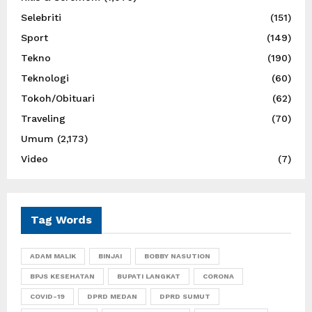
Selebriti
(151)
Sport
(149)
Tekno
(190)
Teknologi
(60)
Tokoh/Obituari
(62)
Traveling
(70)
Umum
(2,173)
Video
(7)
Tag Words
ADAM MALIK
BINJAI
BOBBY NASUTION
BPJS KESEHATAN
BUPATI LANGKAT
CORONA
COVID-19
DPRD MEDAN
DPRD SUMUT