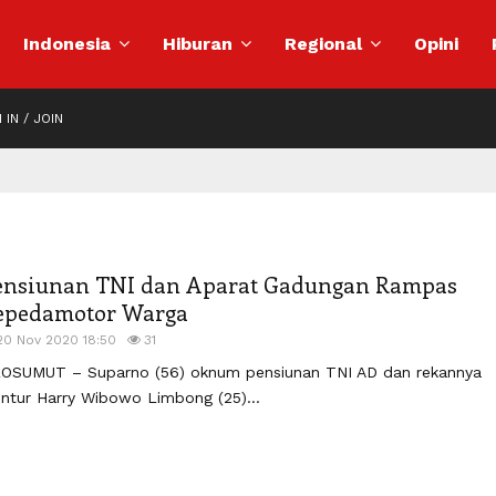
Indonesia
Hiburan
Regional
Opini
 IN / JOIN
ensiunan TNI dan Aparat Gadungan Rampas
epedamotor Warga
20 Nov 2020 18:50
31
OSUMUT – Suparno (56) oknum pensiunan TNI AD dan rekannya
ntur Harry Wibowo Limbong (25)...