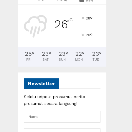
91%
0.3km/h
99%
°
26
C
26
°
°
26
25
°
23
°
23
°
22
°
23
°
FRI
SAT
SUN
MON
TUE
Newsletter
Selalu udpate prosumut berita
prosumut secara langsung!