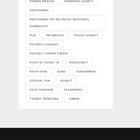
PEMKO MEDAN
PEMPROV SUMUT
PERTAMINA
PERTAMINA PATRA NIAGA REGIONAL
SUMBAGUT
PLN
PN MEDAN
POLDA SUMUT
POLRES LANGKAT
POLRES TEBINGTINGGI
POSITIF COVID-19
PROSUMUT
RSUP HAM
SABU
SOEKIRMAN
SOFYAN TAN
SUMUT
SYAH AFANDIN
TELKOMSEL
TERBIT RENCANA
UMKM