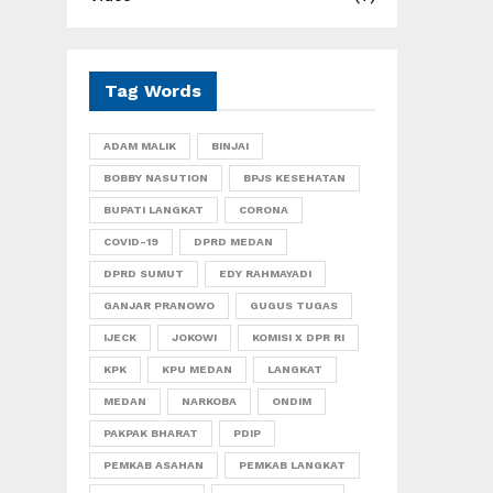
Tag Words
ADAM MALIK
BINJAI
BOBBY NASUTION
BPJS KESEHATAN
BUPATI LANGKAT
CORONA
COVID-19
DPRD MEDAN
DPRD SUMUT
EDY RAHMAYADI
GANJAR PRANOWO
GUGUS TUGAS
IJECK
JOKOWI
KOMISI X DPR RI
KPK
KPU MEDAN
LANGKAT
MEDAN
NARKOBA
ONDIM
PAKPAK BHARAT
PDIP
PEMKAB ASAHAN
PEMKAB LANGKAT