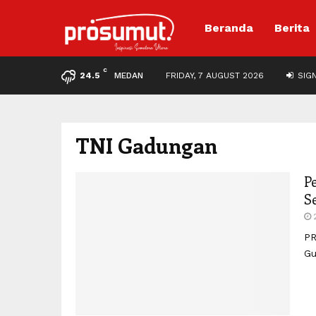
Beranda
Berita
C
24.5
MEDAN
FRIDAY, 7 AUGUST 2026
SIGN
TNI Gadungan
P
S
PR
Gu