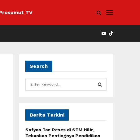
Prosumut TV
YOUTUBE
Search
S
e
a
S
r
c
E
h
Berita Terkini
f
A
o
Sofyan Tan Reses di STM Hilir,
r
R
Tekankan Pentingnya Pendidikan