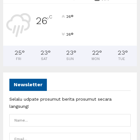
°
C
26
26
°
°
26
25
°
23
°
23
°
22
°
23
°
FRI
SAT
SUN
MON
TUE
Newsletter
Selalu udpate prosumut berita prosumut secara
langsung!