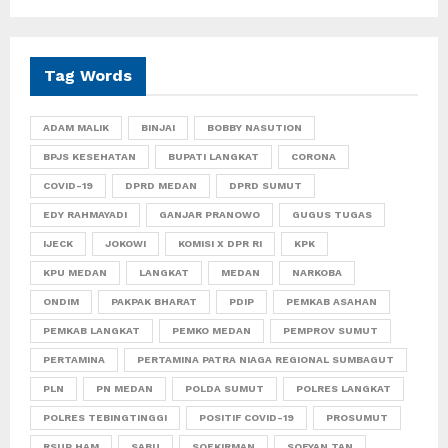
Tag Words
ADAM MALIK
BINJAI
BOBBY NASUTION
BPJS KESEHATAN
BUPATI LANGKAT
CORONA
COVID-19
DPRD MEDAN
DPRD SUMUT
EDY RAHMAYADI
GANJAR PRANOWO
GUGUS TUGAS
IJECK
JOKOWI
KOMISI X DPR RI
KPK
KPU MEDAN
LANGKAT
MEDAN
NARKOBA
ONDIM
PAKPAK BHARAT
PDIP
PEMKAB ASAHAN
PEMKAB LANGKAT
PEMKO MEDAN
PEMPROV SUMUT
PERTAMINA
PERTAMINA PATRA NIAGA REGIONAL SUMBAGUT
PLN
PN MEDAN
POLDA SUMUT
POLRES LANGKAT
POLRES TEBINGTINGGI
POSITIF COVID-19
PROSUMUT
RSUP HAM
SABU
SOEKIRMAN
SOFYAN TAN