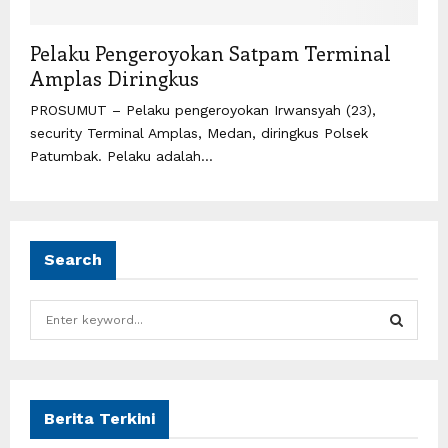
Pelaku Pengeroyokan Satpam Terminal
Amplas Diringkus
PROSUMUT – Pelaku pengeroyokan Irwansyah (23),
security Terminal Amplas, Medan, diringkus Polsek
Patumbak. Pelaku adalah...
Search
S
e
a
S
r
c
E
h
Berita Terkini
f
A