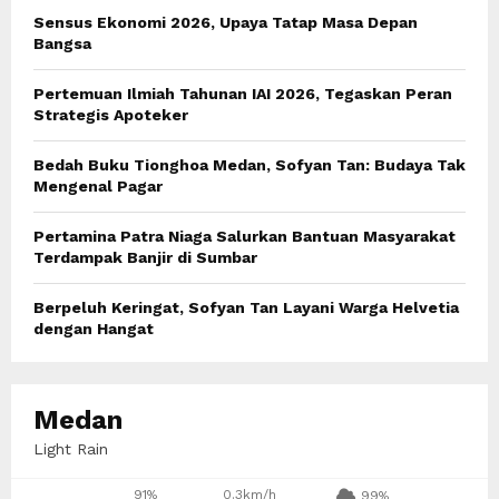
o
Sensus Ekonomi 2026, Upaya Tatap Masa Depan
r
R
Bangsa
:
C
Pertemuan Ilmiah Tahunan IAI 2026, Tegaskan Peran
Strategis Apoteker
H
Bedah Buku Tionghoa Medan, Sofyan Tan: Budaya Tak
Mengenal Pagar
Pertamina Patra Niaga Salurkan Bantuan Masyarakat
Terdampak Banjir di Sumbar
Berpeluh Keringat, Sofyan Tan Layani Warga Helvetia
dengan Hangat
Medan
Light Rain
91%
0.3km/h
99%