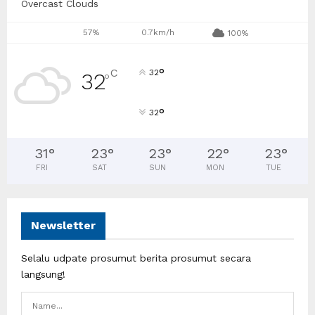
Overcast Clouds
57%
0.7km/h
100%
°
C
32
32
°
°
32
31
°
23
°
23
°
22
°
23
°
FRI
SAT
SUN
MON
TUE
Newsletter
Selalu udpate prosumut berita prosumut secara
langsung!