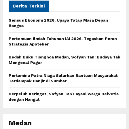
E
h
Berita Terkini
f
A
o
Sensus Ekonomi 2026, Upaya Tatap Masa Depan
r
R
Bangsa
:
C
Pertemuan Ilmiah Tahunan IAI 2026, Tegaskan Peran
Strategis Apoteker
H
Bedah Buku Tionghoa Medan, Sofyan Tan: Budaya Tak
Mengenal Pagar
Pertamina Patra Niaga Salurkan Bantuan Masyarakat
Terdampak Banjir di Sumbar
Berpeluh Keringat, Sofyan Tan Layani Warga Helvetia
dengan Hangat
Medan