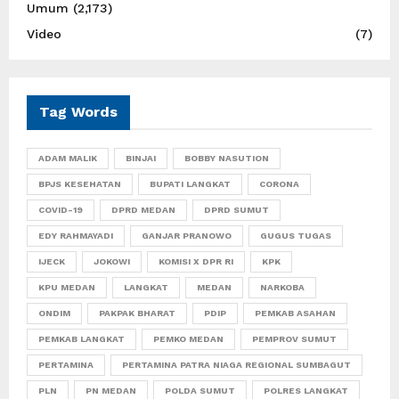
Umum
(2,173)
Video
(7)
Tag Words
ADAM MALIK
BINJAI
BOBBY NASUTION
BPJS KESEHATAN
BUPATI LANGKAT
CORONA
COVID-19
DPRD MEDAN
DPRD SUMUT
EDY RAHMAYADI
GANJAR PRANOWO
GUGUS TUGAS
IJECK
JOKOWI
KOMISI X DPR RI
KPK
KPU MEDAN
LANGKAT
MEDAN
NARKOBA
ONDIM
PAKPAK BHARAT
PDIP
PEMKAB ASAHAN
PEMKAB LANGKAT
PEMKO MEDAN
PEMPROV SUMUT
PERTAMINA
PERTAMINA PATRA NIAGA REGIONAL SUMBAGUT
PLN
PN MEDAN
POLDA SUMUT
POLRES LANGKAT