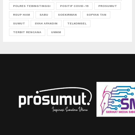
POLRES TEBINGTINGGI
POSITIF COVID-19
PROSUMUT
RSUP HAM
SABU
SOEKIRMAN
SOFYAN TAN
SUMUT
SYAH AFANDIN
TELKOMSEL
TERBIT RENCANA
UMKM