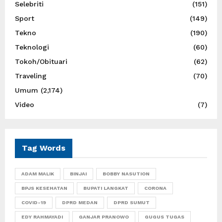
Selebriti
(151)
Sport
(149)
Tekno
(190)
Teknologi
(60)
Tokoh/Obituari
(62)
Traveling
(70)
Umum
(2,174)
Video
(7)
Tag Words
ADAM MALIK
BINJAI
BOBBY NASUTION
BPJS KESEHATAN
BUPATI LANGKAT
CORONA
COVID-19
DPRD MEDAN
DPRD SUMUT
EDY RAHMAYADI
GANJAR PRANOWO
GUGUS TUGAS