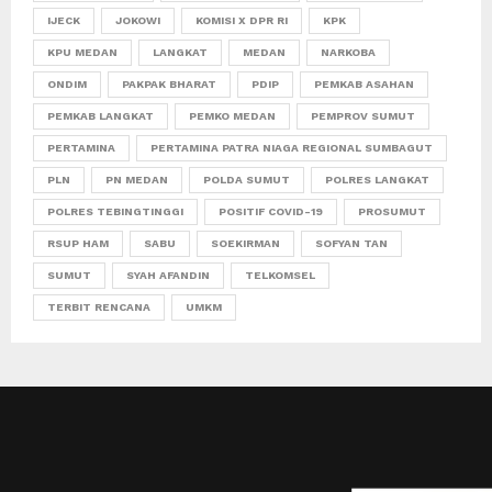
IJECK
JOKOWI
KOMISI X DPR RI
KPK
KPU MEDAN
LANGKAT
MEDAN
NARKOBA
ONDIM
PAKPAK BHARAT
PDIP
PEMKAB ASAHAN
PEMKAB LANGKAT
PEMKO MEDAN
PEMPROV SUMUT
PERTAMINA
PERTAMINA PATRA NIAGA REGIONAL SUMBAGUT
PLN
PN MEDAN
POLDA SUMUT
POLRES LANGKAT
POLRES TEBINGTINGGI
POSITIF COVID-19
PROSUMUT
RSUP HAM
SABU
SOEKIRMAN
SOFYAN TAN
SUMUT
SYAH AFANDIN
TELKOMSEL
TERBIT RENCANA
UMKM