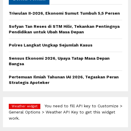
f
A
o
Triwulan II-2026, Ekonomi Sumut Tumbuh 5,5 Persen
r
R
:
Sofyan Tan Reses di STM Hilir, Tekankan Pentingnya
C
Pendidikan untuk Ubah Masa Depan
H
Polres Langkat Ungkap Sejumlah Kasus
Sensus Ekonomi 2026, Upaya Tatap Masa Depan
Bangsa
Pertemuan Ilmiah Tahunan IAI 2026, Tegaskan Peran
Strategis Apoteker
You need to fill API key to Customize >
Weather widget
General Options > Weather API Key to get this widget
work.