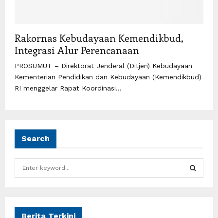
Rakornas Kebudayaan Kemendikbud,
Integrasi Alur Perencanaan
PROSUMUT – Direktorat Jenderal (Ditjen) Kebudayaan
Kementerian Pendidikan dan Kebudayaan (Kemendikbud)
RI menggelar Rapat Koordinasi...
Search
S
e
a
S
r
c
E
h
Berita Terkini