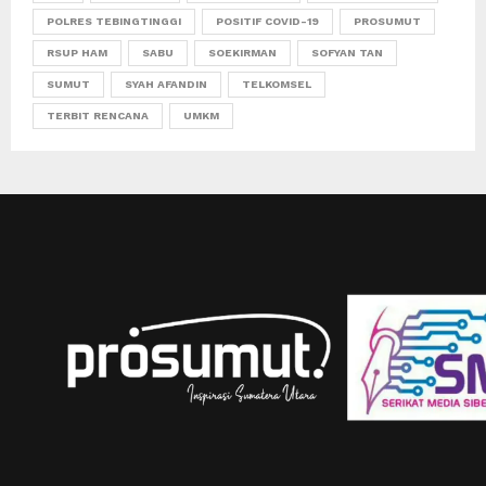
POLRES TEBINGTINGGI
POSITIF COVID-19
PROSUMUT
RSUP HAM
SABU
SOEKIRMAN
SOFYAN TAN
SUMUT
SYAH AFANDIN
TELKOMSEL
TERBIT RENCANA
UMKM