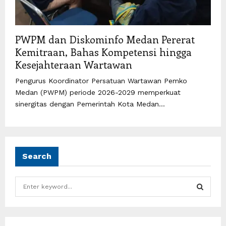
PWPM dan Diskominfo Medan Pererat
Kemitraan, Bahas Kompetensi hingga
Kesejahteraan Wartawan
Pengurus Koordinator Persatuan Wartawan Pemko
Medan (PWPM) periode 2026-2029 memperkuat
sinergitas dengan Pemerintah Kota Medan...
Search
S
e
a
S
r
c