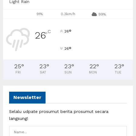
Light Rain
91%
0.3km/h
99%
°
C
26
26
°
°
26
25
°
23
°
23
°
22
°
23
°
FRI
SAT
SUN
MON
TUE
Newsletter
Selalu udpate prosumut berita prosumut secara
langsung!