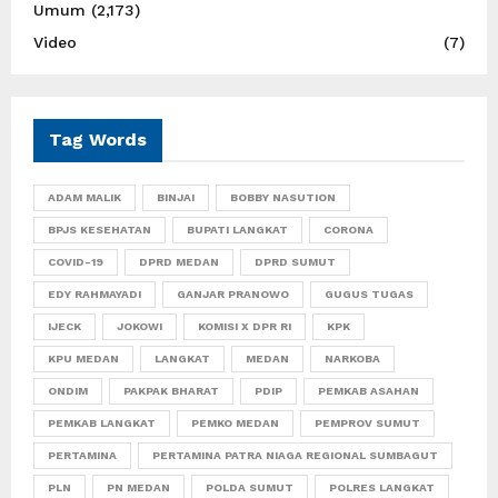
Umum
(2,173)
Video
(7)
Tag Words
ADAM MALIK
BINJAI
BOBBY NASUTION
BPJS KESEHATAN
BUPATI LANGKAT
CORONA
COVID-19
DPRD MEDAN
DPRD SUMUT
EDY RAHMAYADI
GANJAR PRANOWO
GUGUS TUGAS
IJECK
JOKOWI
KOMISI X DPR RI
KPK
KPU MEDAN
LANGKAT
MEDAN
NARKOBA
ONDIM
PAKPAK BHARAT
PDIP
PEMKAB ASAHAN
PEMKAB LANGKAT
PEMKO MEDAN
PEMPROV SUMUT
PERTAMINA
PERTAMINA PATRA NIAGA REGIONAL SUMBAGUT
PLN
PN MEDAN
POLDA SUMUT
POLRES LANGKAT