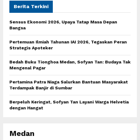
E
h
Berita Terkini
f
A
o
Sensus Ekonomi 2026, Upaya Tatap Masa Depan
r
R
Bangsa
:
C
Pertemuan Ilmiah Tahunan IAI 2026, Tegaskan Peran
Strategis Apoteker
H
Bedah Buku Tionghoa Medan, Sofyan Tan: Budaya Tak
Mengenal Pagar
Pertamina Patra Niaga Salurkan Bantuan Masyarakat
Terdampak Banjir di Sumbar
Berpeluh Keringat, Sofyan Tan Layani Warga Helvetia
dengan Hangat
Medan