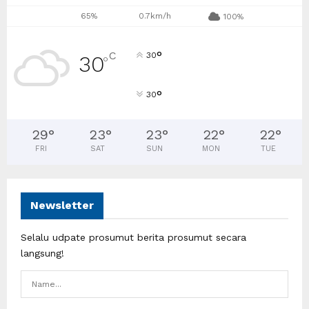
65%
0.7km/h
100%
°
C
30
30
°
°
30
29
°
23
°
23
°
22
°
22
°
FRI
SAT
SUN
MON
TUE
Newsletter
Selalu udpate prosumut berita prosumut secara
langsung!