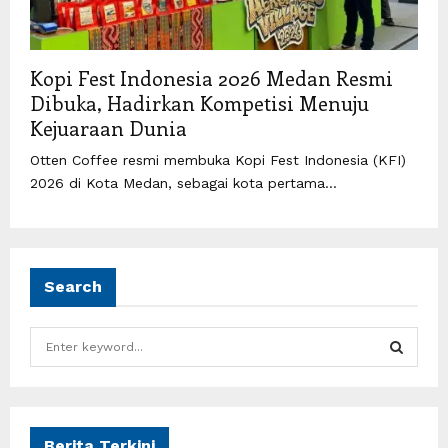
Kopi Fest Indonesia 2026 Medan Resmi
Dibuka, Hadirkan Kompetisi Menuju
Kejuaraan Dunia
Otten Coffee resmi membuka Kopi Fest Indonesia (KFI)
2026 di Kota Medan, sebagai kota pertama...
Search
S
e
a
S
r
c
E
h
Berita Terkini