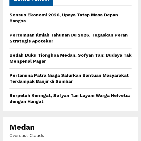
f
A
o
Sensus Ekonomi 2026, Upaya Tatap Masa Depan
r
R
Bangsa
:
C
Pertemuan Ilmiah Tahunan IAI 2026, Tegaskan Peran
Strategis Apoteker
H
Bedah Buku Tionghoa Medan, Sofyan Tan: Budaya Tak
Mengenal Pagar
Pertamina Patra Niaga Salurkan Bantuan Masyarakat
Terdampak Banjir di Sumbar
Berpeluh Keringat, Sofyan Tan Layani Warga Helvetia
dengan Hangat
Medan
Overcast Clouds