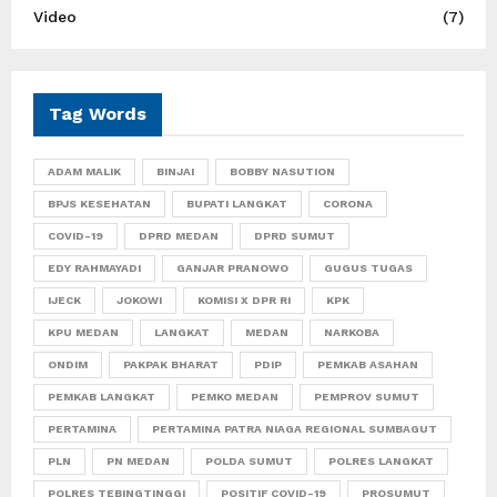
Video
(7)
Tag Words
ADAM MALIK
BINJAI
BOBBY NASUTION
BPJS KESEHATAN
BUPATI LANGKAT
CORONA
COVID-19
DPRD MEDAN
DPRD SUMUT
EDY RAHMAYADI
GANJAR PRANOWO
GUGUS TUGAS
IJECK
JOKOWI
KOMISI X DPR RI
KPK
KPU MEDAN
LANGKAT
MEDAN
NARKOBA
ONDIM
PAKPAK BHARAT
PDIP
PEMKAB ASAHAN
PEMKAB LANGKAT
PEMKO MEDAN
PEMPROV SUMUT
PERTAMINA
PERTAMINA PATRA NIAGA REGIONAL SUMBAGUT
PLN
PN MEDAN
POLDA SUMUT
POLRES LANGKAT
POLRES TEBINGTINGGI
POSITIF COVID-19
PROSUMUT