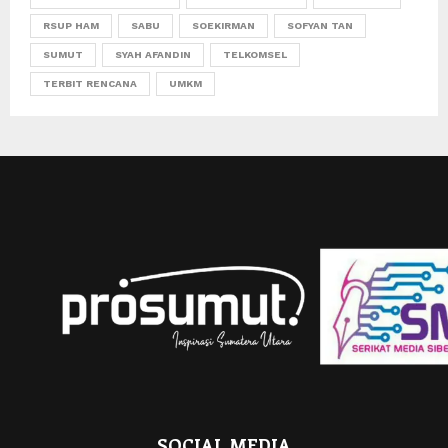
RSUP HAM
SABU
SOEKIRMAN
SOFYAN TAN
SUMUT
SYAH AFANDIN
TELKOMSEL
TERBIT RENCANA
UMKM
SOCIAL MEDIA