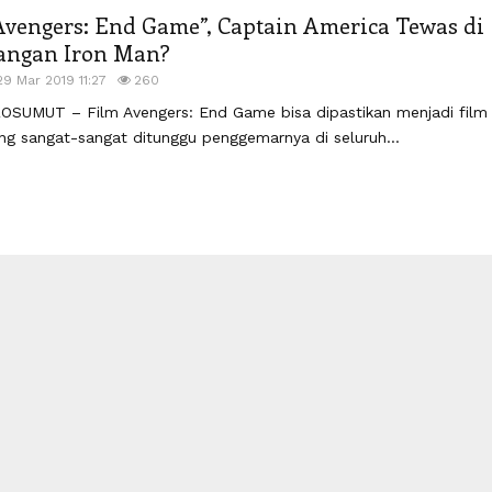
Avengers: End Game”, Captain America Tewas di
angan Iron Man?
29 Mar 2019 11:27
260
OSUMUT – Film Avengers: End Game bisa dipastikan menjadi film
ng sangat-sangat ditunggu penggemarnya di seluruh...