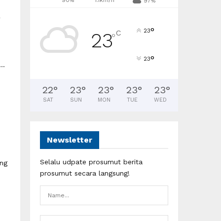
90%
1.1km/h
97%
n
°
23
C
23
°
°
23
..
22
°
23
°
23
°
23
°
23
°
SAT
SUN
MON
TUE
WED
Newsletter
Selalu udpate prosumut berita
ang
prosumut secara langsung!