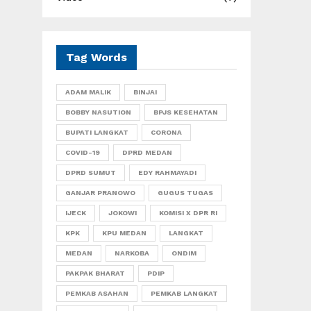
Tag Words
ADAM MALIK
BINJAI
BOBBY NASUTION
BPJS KESEHATAN
BUPATI LANGKAT
CORONA
COVID-19
DPRD MEDAN
DPRD SUMUT
EDY RAHMAYADI
GANJAR PRANOWO
GUGUS TUGAS
IJECK
JOKOWI
KOMISI X DPR RI
KPK
KPU MEDAN
LANGKAT
MEDAN
NARKOBA
ONDIM
PAKPAK BHARAT
PDIP
PEMKAB ASAHAN
PEMKAB LANGKAT