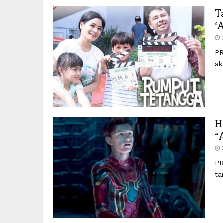
T
‘
PR
ak
H
“
PR
ta