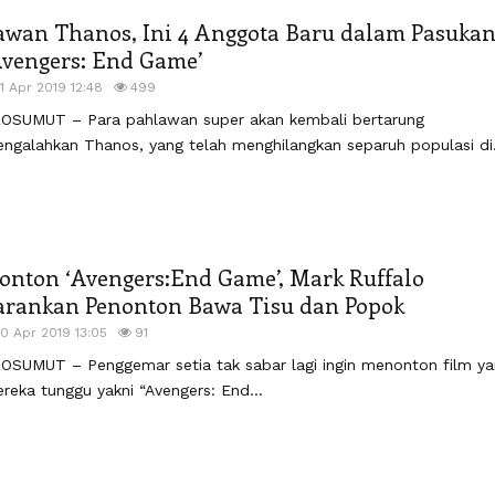
awan Thanos, Ini 4 Anggota Baru dalam Pasuka
Avengers: End Game’
11 Apr 2019 12:48
499
OSUMUT – Para pahlawan super akan kembali bertarung
ngalahkan Thanos, yang telah menghilangkan separuh populasi di.
onton ‘Avengers:End Game’, Mark Ruffalo
arankan Penonton Bawa Tisu dan Popok
10 Apr 2019 13:05
91
OSUMUT – Penggemar setia tak sabar lagi ingin menonton film y
reka tunggu yakni “Avengers: End...