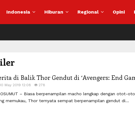
Indonesia
Hiburan
Regional
Opini
iler
erita di Balik Thor Gendut di ‘Avengers: End Ga
30 May 2019 12:08
278
OSUMUT – Biasa berpenampilan macho lengkap dengan otot-oto
ng memukau, Thor ternyata sempat berpenampilan gendut di...