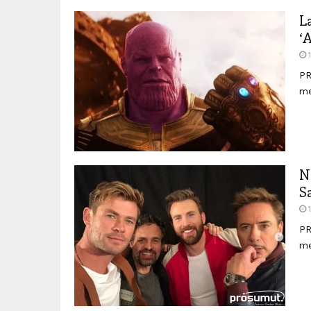
L
‘
PR
me
N
S
PR
me