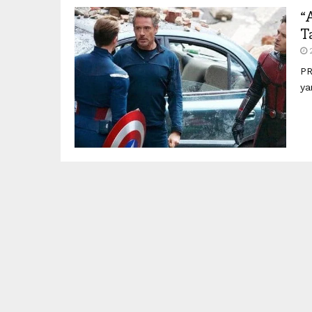
“
T
PR
ya