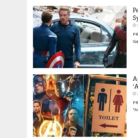
P
S
PR
Ga
A
‘
PR
“A