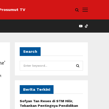
Prosumut TV
YOUTUBE
Search
me’
S
e
a
S
t
r
c
E
h
Berita Terkini
f
A
o
Sofyan Tan Reses di STM Hilir,
r
R
Tekankan Pentingnya Pendidikan