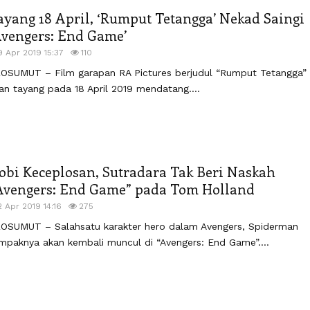
ayang 18 April, ‘Rumput Tetangga’ Nekad Saingi
Avengers: End Game’
9 Apr 2019 15:37
110
OSUMUT – Film garapan RA Pictures berjudul “Rumput Tetangga”
an tayang pada 18 April 2019 mendatang....
obi Keceplosan, Sutradara Tak Beri Naskah
Avengers: End Game” pada Tom Holland
2 Apr 2019 14:16
275
OSUMUT – Salahsatu karakter hero dalam Avengers, Spiderman
mpaknya akan kembali muncul di “Avengers: End Game”....