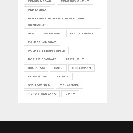
PEMKO MEDAN
PEMPROV SUMUT
PERTAMINA
PERTAMINA PATRA NIAGA REGIONAL
SUMBAGUT
PLN
PN MEDAN
POLDA SUMUT
POLRES LANGKAT
POLRES TEBINGTINGGI
POSITIF COVID-19
PROSUMUT
RSUP HAM
SABU
SOEKIRMAN
SOFYAN TAN
SUMUT
SYAH AFANDIN
TELKOMSEL
TERBIT RENCANA
UMKM