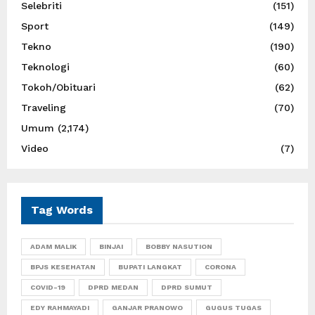
Selebriti
(151)
Sport
(149)
Tekno
(190)
Teknologi
(60)
Tokoh/Obituari
(62)
Traveling
(70)
Umum
(2,174)
Video
(7)
Tag Words
ADAM MALIK
BINJAI
BOBBY NASUTION
BPJS KESEHATAN
BUPATI LANGKAT
CORONA
COVID-19
DPRD MEDAN
DPRD SUMUT
EDY RAHMAYADI
GANJAR PRANOWO
GUGUS TUGAS