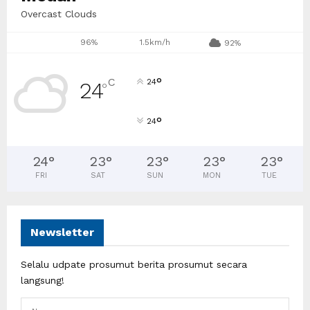
Overcast Clouds
96%
1.5km/h
92%
°
C
24
24
°
°
24
24
°
23
°
23
°
23
°
23
°
FRI
SAT
SUN
MON
TUE
Newsletter
Selalu udpate prosumut berita prosumut secara
langsung!