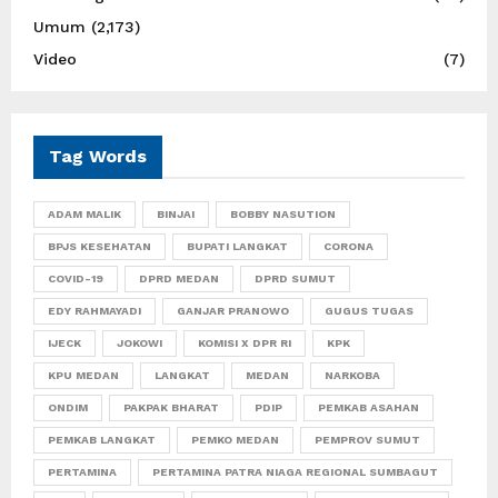
Umum
(2,173)
Video
(7)
Tag Words
ADAM MALIK
BINJAI
BOBBY NASUTION
BPJS KESEHATAN
BUPATI LANGKAT
CORONA
COVID-19
DPRD MEDAN
DPRD SUMUT
EDY RAHMAYADI
GANJAR PRANOWO
GUGUS TUGAS
IJECK
JOKOWI
KOMISI X DPR RI
KPK
KPU MEDAN
LANGKAT
MEDAN
NARKOBA
ONDIM
PAKPAK BHARAT
PDIP
PEMKAB ASAHAN
PEMKAB LANGKAT
PEMKO MEDAN
PEMPROV SUMUT
PERTAMINA
PERTAMINA PATRA NIAGA REGIONAL SUMBAGUT