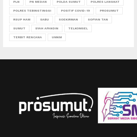
PLN
PN MEDAN
POLDA SUMUT
POLRES LANGKAT
POLRES TEBINGTINGGI
POSITIF COVID-19
PROSUMUT
RSUP HAM
SABU
SOEKIRMAN
SOFYAN TAN
SUMUT
SYAH AFANDIN
TELKOMSEL
TERBIT RENCANA
UMKM