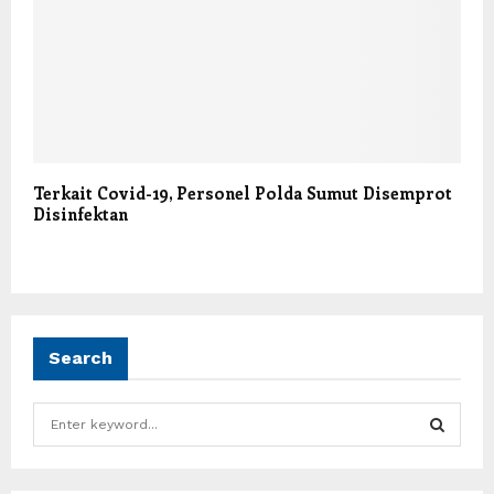
Terkait Covid-19, Personel Polda Sumut Disemprot
Disinfektan
Search
S
e
a
S
r