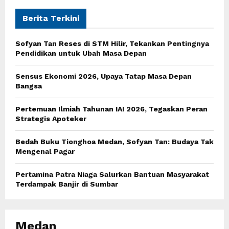
c
E
h
Berita Terkini
f
A
o
Sofyan Tan Reses di STM Hilir, Tekankan Pentingnya
r
R
Pendidikan untuk Ubah Masa Depan
:
C
Sensus Ekonomi 2026, Upaya Tatap Masa Depan
Bangsa
H
Pertemuan Ilmiah Tahunan IAI 2026, Tegaskan Peran
Strategis Apoteker
Bedah Buku Tionghoa Medan, Sofyan Tan: Budaya Tak
Mengenal Pagar
Pertamina Patra Niaga Salurkan Bantuan Masyarakat
Terdampak Banjir di Sumbar
Medan