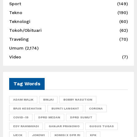
Sport
(149)
Tekno
(190)
Teknologi
(60)
Tokoh/Obituari
(62)
Traveling
(70)
Umum
(2,174)
Video
(7)
Tag Words
ADAM MALIK
BINJAI
BOBBY NASUTION
BPJS KESEHATAN
BUPATI LANGKAT
CORONA
COVID-19
DPRD MEDAN
DPRD SUMUT
EDY RAHMAYADI
GANJAR PRANOWO
GUGUS TUGAS
IJECK
JOKOWI
KOMISI X DPR RI
KPK