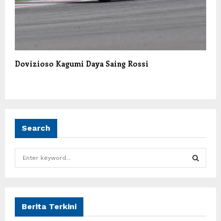
Dovizioso Kagumi Daya Saing Rossi
Search
S
e
a
S
r
c
E
h
Berita Terkini
f
A