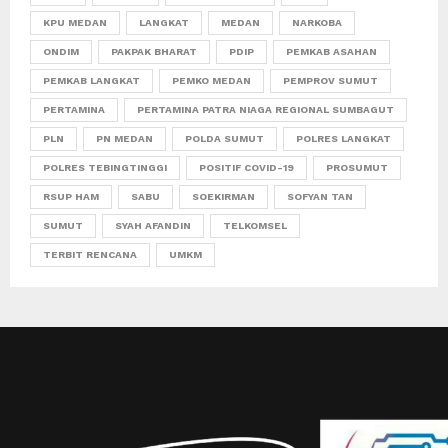
KPU MEDAN
LANGKAT
MEDAN
NARKOBA
ONDIM
PAKPAK BHARAT
PDIP
PEMKAB ASAHAN
PEMKAB LANGKAT
PEMKO MEDAN
PEMPROV SUMUT
PERTAMINA
PERTAMINA PATRA NIAGA REGIONAL SUMBAGUT
PLN
PN MEDAN
POLDA SUMUT
POLRES LANGKAT
POLRES TEBINGTINGGI
POSITIF COVID-19
PROSUMUT
RSUP HAM
SABU
SOEKIRMAN
SOFYAN TAN
SUMUT
SYAH AFANDIN
TELKOMSEL
TERBIT RENCANA
UMKM