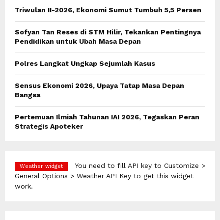
o
Triwulan II-2026, Ekonomi Sumut Tumbuh 5,5 Persen
r
R
:
Sofyan Tan Reses di STM Hilir, Tekankan Pentingnya
C
Pendidikan untuk Ubah Masa Depan
H
Polres Langkat Ungkap Sejumlah Kasus
Sensus Ekonomi 2026, Upaya Tatap Masa Depan
Bangsa
Pertemuan Ilmiah Tahunan IAI 2026, Tegaskan Peran
Strategis Apoteker
You need to fill API key to Customize >
Weather widget
General Options > Weather API Key to get this widget
work.