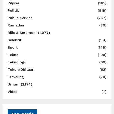
Pilpres
(165)
Politik
(919)
Public Service
(267)
Ramadan
(30)
Rilis & Seremoni
(1,077)
Selebriti
(151)
Sport
(149)
Tekno
(190)
Teknologi
(60)
Tokoh/Obituari
(62)
Traveling
(70)
Umum
(2,174)
Video
(7)
Tag Words