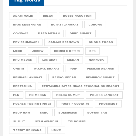
ADAM MALIK
BINJAI
BOBBY NASUTION
BPJS KESEHATAN
BUPATI LANGKAT
CORONA
COVID-19
DPRD MEDAN
DPRD SUMUT
EDY RAHMAYADI
GANJAR PRANOWO
GUGUS TUGAS
IJECK
JOKOWI
KOMISI X DPR RI
KPK
KPU MEDAN
LANGKAT
MEDAN
NARKOBA
ONDIM
PAKPAK BHARAT
PDIP
PEMKAB ASAHAN
PEMKAB LANGKAT
PEMKO MEDAN
PEMPROV SUMUT
PERTAMINA
PERTAMINA PATRA NIAGA REGIONAL SUMBAGUT
PLN
PN MEDAN
POLDA SUMUT
POLRES LANGKAT
POLRES TEBINGTINGGI
POSITIF COVID-19
PROSUMUT
RSUP HAM
SABU
SOEKIRMAN
SOFYAN TAN
SUMUT
SYAH AFANDIN
TELKOMSEL
TERBIT RENCANA
UMKM