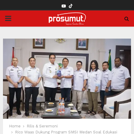
YOUTUBE
PRIMARY
MENU
Home
Rilis & Seremoni
Rico Waas Dukung Program SMSI Medan Soal Edukasi