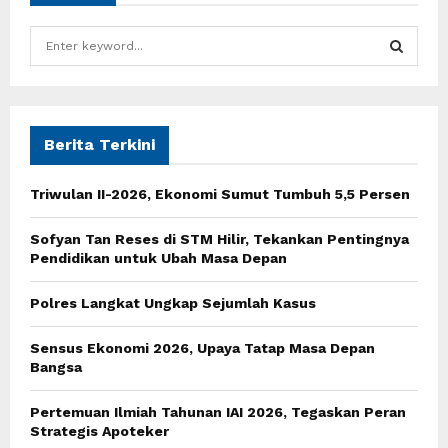
S
e
a
S
r
c
E
h
Berita Terkini
f
A
o
Triwulan II-2026, Ekonomi Sumut Tumbuh 5,5 Persen
r
R
:
Sofyan Tan Reses di STM Hilir, Tekankan Pentingnya
C
Pendidikan untuk Ubah Masa Depan
H
Polres Langkat Ungkap Sejumlah Kasus
Sensus Ekonomi 2026, Upaya Tatap Masa Depan
Bangsa
Pertemuan Ilmiah Tahunan IAI 2026, Tegaskan Peran
Strategis Apoteker