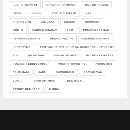
EDY RAHMAYADI
GANJAR PRANOWO
GUGUS TUGAS
IJECK
JOKOWI
KOMISI X DPR RI
KPK
KPU MEDAN
LANGKAT
MEDAN
NARKOBA
ONDIM
PAKPAK BHARAT
PDIP
PEMKAB ASAHAN
PEMKAB LANGKAT
PEMKO MEDAN
PEMPROV SUMUT
PERTAMINA
PERTAMINA PATRA NIAGA REGIONAL SUMBAGUT
PLN
PN MEDAN
POLDA SUMUT
POLRES LANGKAT
POLRES TEBINGTINGGI
POSITIF COVID-19
PROSUMUT
RSUP HAM
SABU
SOEKIRMAN
SOFYAN TAN
SUMUT
SYAH AFANDIN
TELKOMSEL
TERBIT RENCANA
UMKM