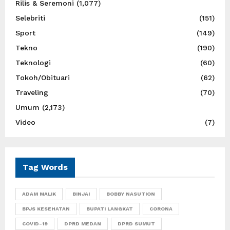
Rilis & Seremoni
(1,077)
Selebriti
(151)
Sport
(149)
Tekno
(190)
Teknologi
(60)
Tokoh/Obituari
(62)
Traveling
(70)
Umum
(2,173)
Video
(7)
Tag Words
ADAM MALIK
BINJAI
BOBBY NASUTION
BPJS KESEHATAN
BUPATI LANGKAT
CORONA
COVID-19
DPRD MEDAN
DPRD SUMUT