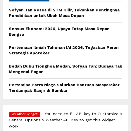
f
A
o
Sofyan Tan Reses di STM Hilir, Tekankan Pentingnya
r
R
Pendidikan untuk Ubah Masa Depan
:
C
Sensus Ekonomi 2026, Upaya Tatap Masa Depan
Bangsa
H
Pertemuan Ilmiah Tahunan IAI 2026, Tegaskan Peran
Strategis Apoteker
Bedah Buku Tionghoa Medan, Sofyan Tan: Budaya Tak
Mengenal Pagar
Pertamina Patra Niaga Salurkan Bantuan Masyarakat
Terdampak Banjir di Sumbar
You need to fill API key to Customize >
Weather widget
General Options > Weather API Key to get this widget
work.