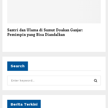
Santri dan Ulama di Sumut Doakan Ganjar:
Pemimpin yang Bisa Diandalkan
Search
S
e
a
S
r
c
E
h
Berita Terkini