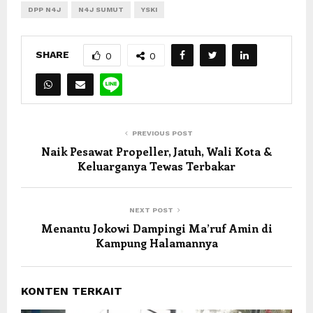
DPP N4J
N4J SUMUT
YSKI
SHARE
0
0
PREVIOUS POST
Naik Pesawat Propeller, Jatuh, Wali Kota &
Keluarganya Tewas Terbakar
NEXT POST
Menantu Jokowi Dampingi Ma’ruf Amin di
Kampung Halamannya
KONTEN TERKAIT