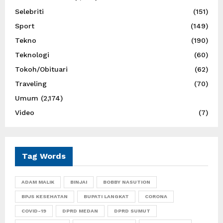
Selebriti
(151)
Sport
(149)
Tekno
(190)
Teknologi
(60)
Tokoh/Obituari
(62)
Traveling
(70)
Umum
(2,174)
Video
(7)
Tag Words
ADAM MALIK
BINJAI
BOBBY NASUTION
BPJS KESEHATAN
BUPATI LANGKAT
CORONA
COVID-19
DPRD MEDAN
DPRD SUMUT