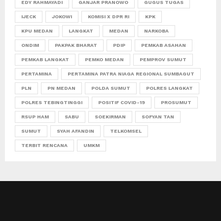
EDY RAHMAYADI
GANJAR PRANOWO
GUGUS TUGAS
IJECK
JOKOWI
KOMISI X DPR RI
KPK
KPU MEDAN
LANGKAT
MEDAN
NARKOBA
ONDIM
PAKPAK BHARAT
PDIP
PEMKAB ASAHAN
PEMKAB LANGKAT
PEMKO MEDAN
PEMPROV SUMUT
PERTAMINA
PERTAMINA PATRA NIAGA REGIONAL SUMBAGUT
PLN
PN MEDAN
POLDA SUMUT
POLRES LANGKAT
POLRES TEBINGTINGGI
POSITIF COVID-19
PROSUMUT
RSUP HAM
SABU
SOEKIRMAN
SOFYAN TAN
SUMUT
SYAH AFANDIN
TELKOMSEL
TERBIT RENCANA
UMKM