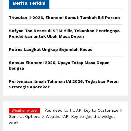
h
Berita Terkini
f
A
o
Triwulan II-2026, Ekonomi Sumut Tumbuh 5,5 Persen
r
R
:
Sofyan Tan Reses di STM Hilir, Tekankan Pentingnya
C
Pendidikan untuk Ubah Masa Depan
H
Polres Langkat Ungkap Sejumlah Kasus
Sensus Ekonomi 2026, Upaya Tatap Masa Depan
Bangsa
Pertemuan Ilmiah Tahunan IAI 2026, Tegaskan Peran
Strategis Apoteker
You need to fill API key to Customize >
Weather widget
General Options > Weather API Key to get this widget
work.