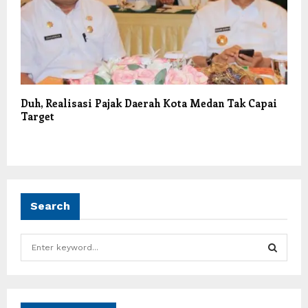
Duh, Realisasi Pajak Daerah Kota Medan Tak Capai
Target
Search
S
e
a
S
r
c
E