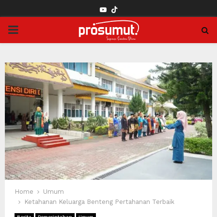
YOUTUBE
PRIMARY
MENU
Home
Umum
Ketahanan Keluarga Benteng Pertahanan Terbaik
Berita
Pemerintahan
Umum