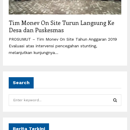
Tim Monev On Site Turun Langsung Ke
Desa dan Puskesmas
PROSUMUT – Tim Monev On Site Tahun Anggaran 2019
Evaluasi atas intervensi pencegahan stunting,
melanjutkan kunjungnya...
Search
S
e
a
S
r
c
E
h
Berita Terkini