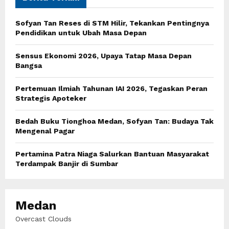
f
A
o
Sofyan Tan Reses di STM Hilir, Tekankan Pentingnya
r
R
Pendidikan untuk Ubah Masa Depan
:
C
Sensus Ekonomi 2026, Upaya Tatap Masa Depan
Bangsa
H
Pertemuan Ilmiah Tahunan IAI 2026, Tegaskan Peran
Strategis Apoteker
Bedah Buku Tionghoa Medan, Sofyan Tan: Budaya Tak
Mengenal Pagar
Pertamina Patra Niaga Salurkan Bantuan Masyarakat
Terdampak Banjir di Sumbar
Medan
Overcast Clouds