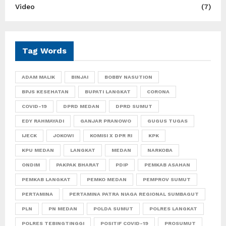
Video
(7)
Tag Words
ADAM MALIK
BINJAI
BOBBY NASUTION
BPJS KESEHATAN
BUPATI LANGKAT
CORONA
COVID-19
DPRD MEDAN
DPRD SUMUT
EDY RAHMAYADI
GANJAR PRANOWO
GUGUS TUGAS
IJECK
JOKOWI
KOMISI X DPR RI
KPK
KPU MEDAN
LANGKAT
MEDAN
NARKOBA
ONDIM
PAKPAK BHARAT
PDIP
PEMKAB ASAHAN
PEMKAB LANGKAT
PEMKO MEDAN
PEMPROV SUMUT
PERTAMINA
PERTAMINA PATRA NIAGA REGIONAL SUMBAGUT
PLN
PN MEDAN
POLDA SUMUT
POLRES LANGKAT
POLRES TEBINGTINGGI
POSITIF COVID-19
PROSUMUT