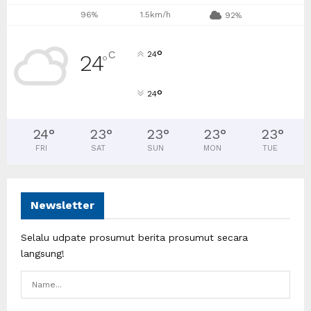
96%
1.5km/h
92%
°
C
24
24
°
°
24
24
°
23
°
23
°
23
°
23
°
FRI
SAT
SUN
MON
TUE
Newsletter
Selalu udpate prosumut berita prosumut secara
langsung!