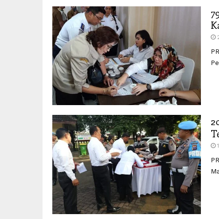
7
K
PR
Pe
2
T
PR
Ma