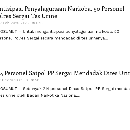
ntisipasi Penyalagunaan Narkoba, 50 Personel
olres Sergai Tes Urine
17 Feb 2020 21:25
676
OSUMUT – Untuk mengantisipasi penyalagunaan narkoba, 50
rsonel Polres Sergai secara mendadak di tes urinenya...
14 Personel Satpol PP Sergai Mendadak Dites Uri
7 Dec 2019 01:50
58
OSUMUT – Sebanyak 214 personel Dinas Satpol PP Sergai menda
tes urine oleh Badan Narkotika Nasional...