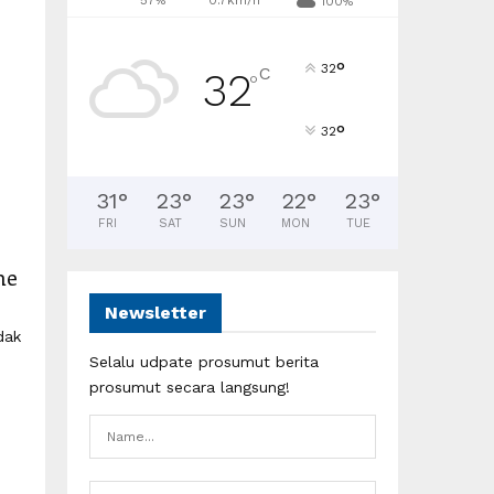
57%
0.7km/h
100%
°
32
C
32
°
°
32
31
°
23
°
23
°
22
°
23
°
FRI
SAT
SUN
MON
TUE
ne
Newsletter
dak
Selalu udpate prosumut berita
prosumut secara langsung!