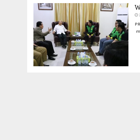
W
PR
me