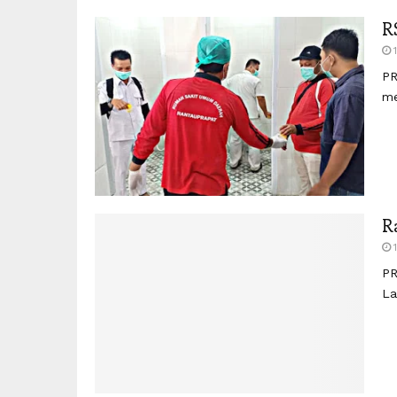
R
PR
me
R
PR
La