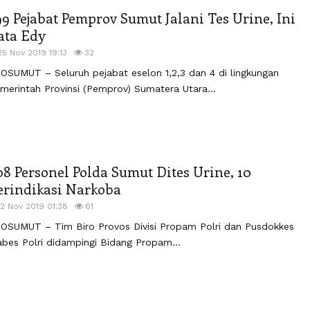
99 Pejabat Pemprov Sumut Jalani Tes Urine, Ini
ata Edy
25 Nov 2019 19:13
32
OSUMUT – Seluruh pejabat eselon 1,2,3 dan 4 di lingkungan
merintah Provinsi (Pemprov) Sumatera Utara...
08 Personel Polda Sumut Dites Urine, 10
erindikasi Narkoba
12 Nov 2019 01:38
61
OSUMUT – Tim Biro Provos Divisi Propam Polri dan Pusdokkes
bes Polri didampingi Bidang Propam...