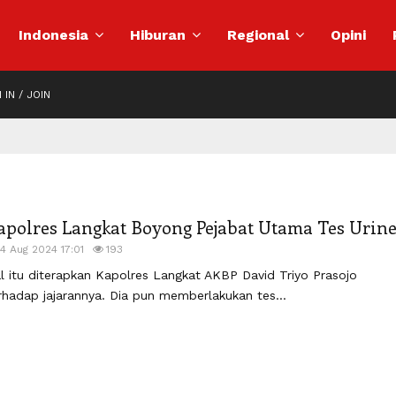
Indonesia
Hiburan
Regional
Opini
 IN / JOIN
apolres Langkat Boyong Pejabat Utama Tes Urin
14 Aug 2024 17:01
193
l itu diterapkan Kapolres Langkat AKBP David Triyo Prasojo
rhadap jajarannya. Dia pun memberlakukan tes...