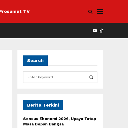
Prosumut TV
YOUTUBE
Search
e
S
e
a
S
r
c
E
h
Berita Terkini
f
A
o
Sensus Ekonomi 2026, Upaya Tatap
r
R
Masa Depan Bangsa