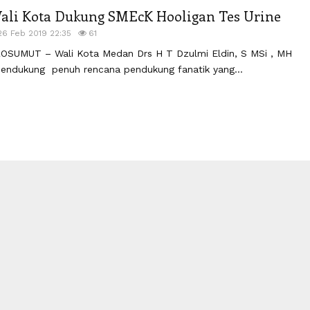
ali Kota Dukung SMEcK Hooligan Tes Urine
26 Feb 2019 22:35
61
OSUMUT – Wali Kota Medan Drs H T Dzulmi Eldin, S MSi , MH
ndukung penuh rencana pendukung fanatik yang...