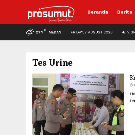
Beranda
Berita
C
27.1
MEDAN
FRIDAY, 7 AUGUST 2026
SIGN
Tes Urine
K
Ha
te