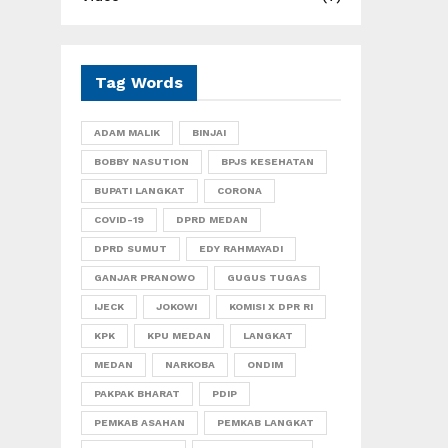
Tag Words
ADAM MALIK
BINJAI
BOBBY NASUTION
BPJS KESEHATAN
BUPATI LANGKAT
CORONA
COVID-19
DPRD MEDAN
DPRD SUMUT
EDY RAHMAYADI
GANJAR PRANOWO
GUGUS TUGAS
IJECK
JOKOWI
KOMISI X DPR RI
KPK
KPU MEDAN
LANGKAT
MEDAN
NARKOBA
ONDIM
PAKPAK BHARAT
PDIP
PEMKAB ASAHAN
PEMKAB LANGKAT