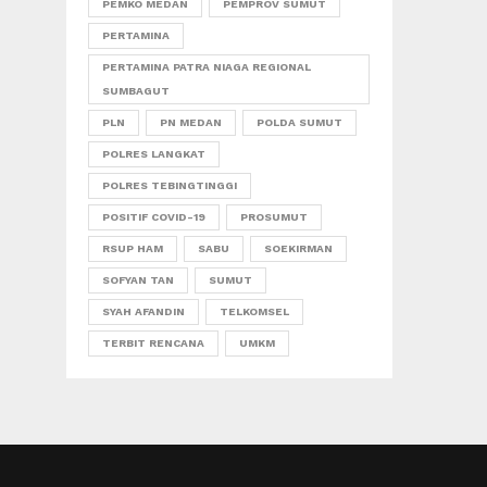
PEMKO MEDAN
PEMPROV SUMUT
PERTAMINA
PERTAMINA PATRA NIAGA REGIONAL
SUMBAGUT
PLN
PN MEDAN
POLDA SUMUT
POLRES LANGKAT
POLRES TEBINGTINGGI
POSITIF COVID-19
PROSUMUT
RSUP HAM
SABU
SOEKIRMAN
SOFYAN TAN
SUMUT
SYAH AFANDIN
TELKOMSEL
TERBIT RENCANA
UMKM