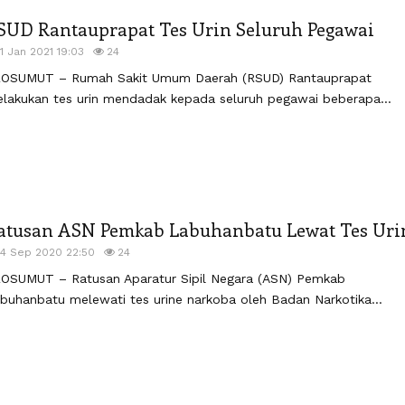
SUD Rantauprapat Tes Urin Seluruh Pegawai
11 Jan 2021 19:03
24
OSUMUT – Rumah Sakit Umum Daerah (RSUD) Rantauprapat
lakukan tes urin mendadak kepada seluruh pegawai beberapa...
atusan ASN Pemkab Labuhanbatu Lewat Tes Uri
14 Sep 2020 22:50
24
OSUMUT – Ratusan Aparatur Sipil Negara (ASN) Pemkab
buhanbatu melewati tes urine narkoba oleh Badan Narkotika...