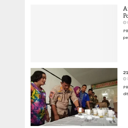
A
P
PR
pe
2
PR
di