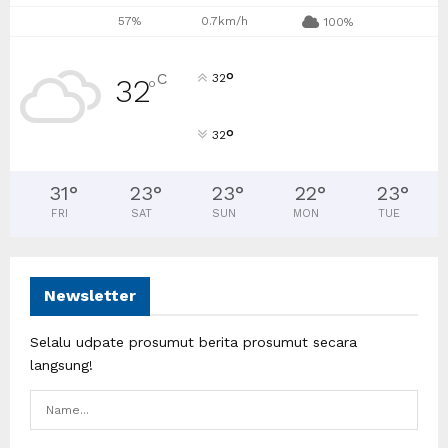
57%
0.7km/h
100%
°
C
32
32
°
°
32
31
°
23
°
23
°
22
°
23
°
FRI
SAT
SUN
MON
TUE
Newsletter
Selalu udpate prosumut berita prosumut secara
langsung!