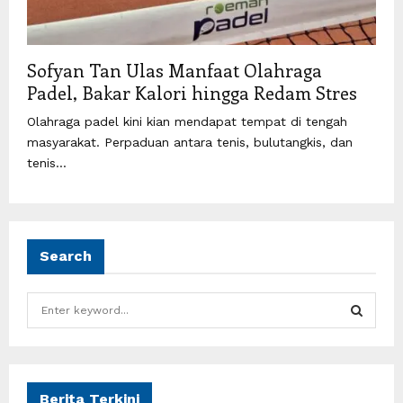
Sofyan Tan Ulas Manfaat Olahraga
Padel, Bakar Kalori hingga Redam Stres
Olahraga padel kini kian mendapat tempat di tengah
masyarakat. Perpaduan antara tenis, bulutangkis, dan
tenis...
Search
S
e
a
S
r
c
E
h
Berita Terkini