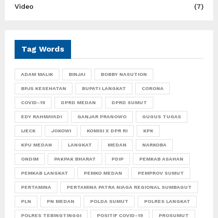
Video
(7)
Tag Words
ADAM MALIK
BINJAI
BOBBY NASUTION
BPJS KESEHATAN
BUPATI LANGKAT
CORONA
COVID-19
DPRD MEDAN
DPRD SUMUT
EDY RAHMAYADI
GANJAR PRANOWO
GUGUS TUGAS
IJECK
JOKOWI
KOMISI X DPR RI
KPK
KPU MEDAN
LANGKAT
MEDAN
NARKOBA
ONDIM
PAKPAK BHARAT
PDIP
PEMKAB ASAHAN
PEMKAB LANGKAT
PEMKO MEDAN
PEMPROV SUMUT
PERTAMINA
PERTAMINA PATRA NIAGA REGIONAL SUMBAGUT
PLN
PN MEDAN
POLDA SUMUT
POLRES LANGKAT
POLRES TEBINGTINGGI
POSITIF COVID-19
PROSUMUT