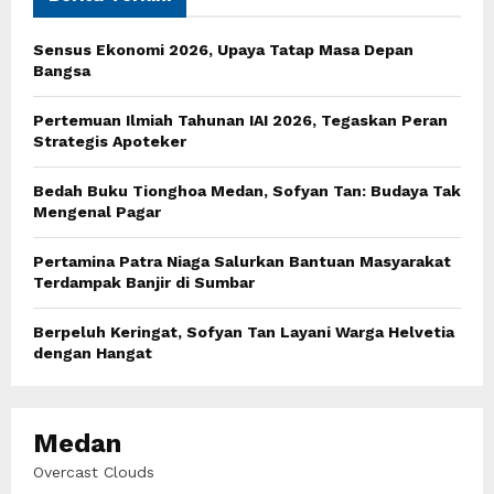
f
A
o
Sensus Ekonomi 2026, Upaya Tatap Masa Depan
r
R
Bangsa
:
C
Pertemuan Ilmiah Tahunan IAI 2026, Tegaskan Peran
Strategis Apoteker
H
Bedah Buku Tionghoa Medan, Sofyan Tan: Budaya Tak
Mengenal Pagar
Pertamina Patra Niaga Salurkan Bantuan Masyarakat
Terdampak Banjir di Sumbar
Berpeluh Keringat, Sofyan Tan Layani Warga Helvetia
dengan Hangat
Medan
Overcast Clouds