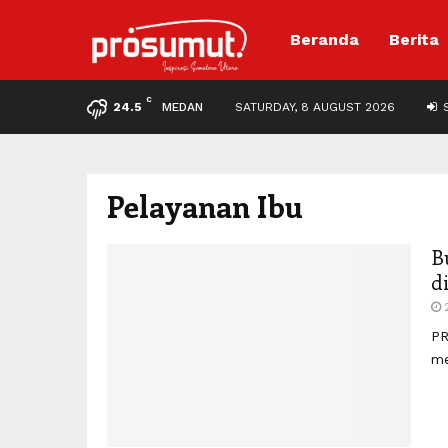
Beranda
Berita
C
24.5
MEDAN
SATURDAY, 8 AUGUST 2026
S
Pelayanan Ibu
B
d
PR
me