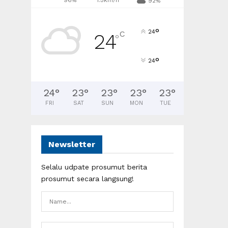
96%
1.5km/h
92%
°
24
C
24
°
°
24
24
°
23
°
23
°
23
°
23
°
FRI
SAT
SUN
MON
TUE
Newsletter
Selalu udpate prosumut berita
prosumut secara langsung!