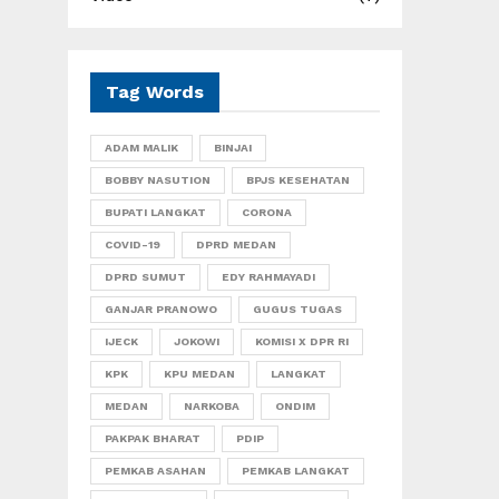
Tag Words
ADAM MALIK
BINJAI
BOBBY NASUTION
BPJS KESEHATAN
BUPATI LANGKAT
CORONA
COVID-19
DPRD MEDAN
DPRD SUMUT
EDY RAHMAYADI
GANJAR PRANOWO
GUGUS TUGAS
IJECK
JOKOWI
KOMISI X DPR RI
KPK
KPU MEDAN
LANGKAT
MEDAN
NARKOBA
ONDIM
PAKPAK BHARAT
PDIP
PEMKAB ASAHAN
PEMKAB LANGKAT