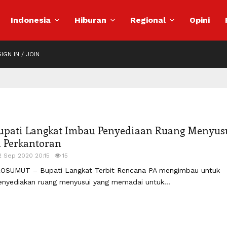
Indonesia
Hiburan
Regional
Opini
IGN IN / JOIN
upati Langkat Imbau Penyediaan Ruang Menyus
i Perkantoran
2 Sep 2020 20:15
15
OSUMUT – Bupati Langkat Terbit Rencana PA mengimbau untuk
nyediakan ruang menyusui yang memadai untuk...