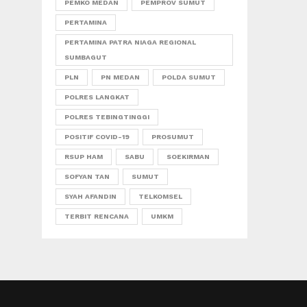
PEMKO MEDAN
PEMPROV SUMUT
PERTAMINA
PERTAMINA PATRA NIAGA REGIONAL
SUMBAGUT
PLN
PN MEDAN
POLDA SUMUT
POLRES LANGKAT
POLRES TEBINGTINGGI
POSITIF COVID-19
PROSUMUT
RSUP HAM
SABU
SOEKIRMAN
SOFYAN TAN
SUMUT
SYAH AFANDIN
TELKOMSEL
TERBIT RENCANA
UMKM