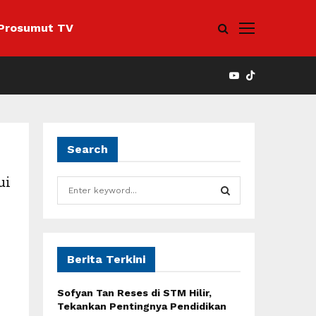
Prosumut TV
YOUTUBE
Search
ui
S
e
a
S
r
c
E
h
Berita Terkini
f
A
o
Sofyan Tan Reses di STM Hilir,
r
R
Tekankan Pentingnya Pendidikan