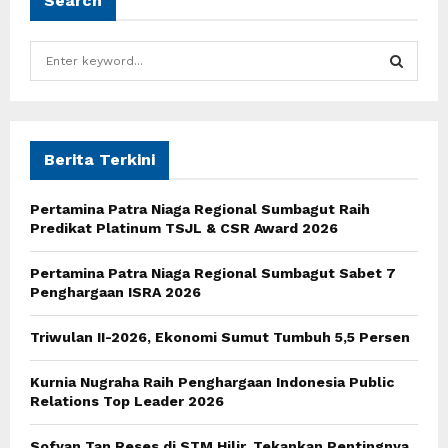
Search
S
e
a
S
r
c
E
h
Berita Terkini
f
A
o
Pertamina Patra Niaga Regional Sumbagut Raih
r
R
Predikat Platinum TSJL & CSR Award 2026
:
C
Pertamina Patra Niaga Regional Sumbagut Sabet 7
Penghargaan ISRA 2026
H
Triwulan II-2026, Ekonomi Sumut Tumbuh 5,5 Persen
Kurnia Nugraha Raih Penghargaan Indonesia Public
Relations Top Leader 2026
Sofyan Tan Reses di STM Hilir, Tekankan Pentingnya