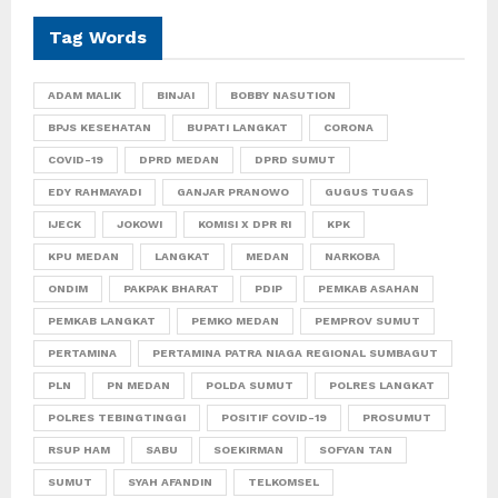
Tag Words
ADAM MALIK
BINJAI
BOBBY NASUTION
BPJS KESEHATAN
BUPATI LANGKAT
CORONA
COVID-19
DPRD MEDAN
DPRD SUMUT
EDY RAHMAYADI
GANJAR PRANOWO
GUGUS TUGAS
IJECK
JOKOWI
KOMISI X DPR RI
KPK
KPU MEDAN
LANGKAT
MEDAN
NARKOBA
ONDIM
PAKPAK BHARAT
PDIP
PEMKAB ASAHAN
PEMKAB LANGKAT
PEMKO MEDAN
PEMPROV SUMUT
PERTAMINA
PERTAMINA PATRA NIAGA REGIONAL SUMBAGUT
PLN
PN MEDAN
POLDA SUMUT
POLRES LANGKAT
POLRES TEBINGTINGGI
POSITIF COVID-19
PROSUMUT
RSUP HAM
SABU
SOEKIRMAN
SOFYAN TAN
SUMUT
SYAH AFANDIN
TELKOMSEL