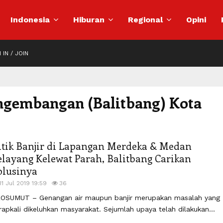
Indonesia
Hiburan
Regional
Opini
 IN / JOIN
engembangan (Balitbang) Kota
itik Banjir di Lapangan Merdeka & Medan
elayang Kelewat Parah, Balitbang Carikan
olusinya
31 Jul 2019 19:59
36
OSUMUT – Genangan air maupun banjir merupakan masalah yang
rapkali dikeluhkan masyarakat. Sejumlah upaya telah dilakukan...