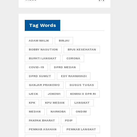
Tag Words
ADAM MALIK
BINJAI
BOBBY NASUTION
BPJS KESEHATAN
BUPATI LANGKAT
CORONA
COVID-19
DPRD MEDAN
DPRD SUMUT
EDY RAHMAYADI
GANJAR PRANOWO
GUGUS TUGAS
IJECK
JOKOWI
KOMISI X DPR RI
KPK
KPU MEDAN
LANGKAT
MEDAN
NARKOBA
ONDIM
PAKPAK BHARAT
PDIP
PEMKAB ASAHAN
PEMKAB LANGKAT