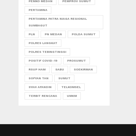
PEMKO MEDAN
PEMPROV SUMUT
PERTAMINA
PERTAMINA PATRA NIAGA REGIONAL
SUMBAGUT
PLN
PN MEDAN
POLDA SUMUT
POLRES LANGKAT
POLRES TEBINGTINGGI
POSITIF COVID-19
PROSUMUT
RSUP HAM
SABU
SOEKIRMAN
SOFYAN TAN
SUMUT
SYAH AFANDIN
TELKOMSEL
TERBIT RENCANA
UMKM