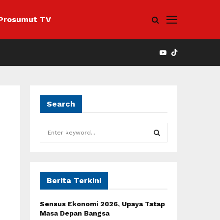
Prosumut TV
YOUTUBE
Search
S
e
a
S
r
c
E
h
Berita Terkini
f
A
o
Sensus Ekonomi 2026, Upaya Tatap
r
R
Masa Depan Bangsa