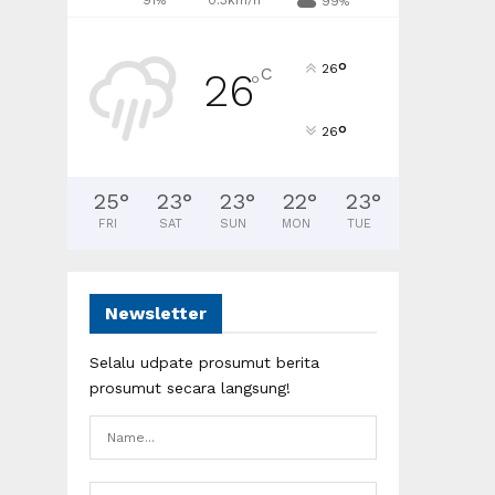
91%
0.3km/h
99%
°
26
C
26
°
°
26
25
°
23
°
23
°
22
°
23
°
FRI
SAT
SUN
MON
TUE
Newsletter
Selalu udpate prosumut berita
prosumut secara langsung!