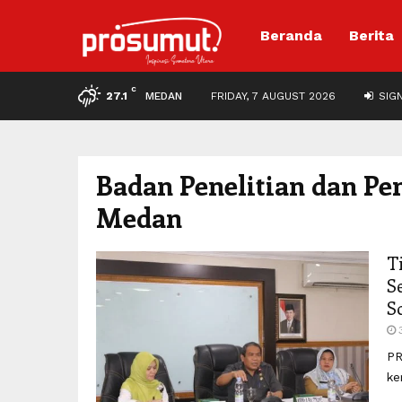
Beranda
Berita
C
27.1
MEDAN
FRIDAY, 7 AUGUST 2026
SIGN
Badan Penelitian dan P
Medan
T
S
S
PR
ke