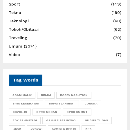
Sport
(149)
Tekno
(190)
Teknologi
(60)
Tokoh/Obituari
(62)
Traveling
(70)
Umum
(2,174)
Video
(7)
Tag Words
ADAM MALIK
BINJAI
BOBBY NASUTION
BPJS KESEHATAN
BUPATI LANGKAT
CORONA
COVID-19
DPRD MEDAN
DPRD SUMUT
EDY RAHMAYADI
GANJAR PRANOWO
GUGUS TUGAS
IJECK
JOKOWI
KOMISI X DPR RI
KPK