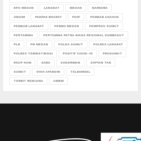
KPU MEDAN
LANGKAT
MEDAN
NARKOBA
ONDIM
PAKPAK BHARAT
PDIP
PEMKAB ASAHAN
PEMKAB LANGKAT
PEMKO MEDAN
PEMPROV SUMUT
PERTAMINA
PERTAMINA PATRA NIAGA REGIONAL SUMBAGUT
PLN
PN MEDAN
POLDA SUMUT
POLRES LANGKAT
POLRES TEBINGTINGGI
POSITIF COVID-19
PROSUMUT
RSUP HAM
SABU
SOEKIRMAN
SOFYAN TAN
SUMUT
SYAH AFANDIN
TELKOMSEL
TERBIT RENCANA
UMKM