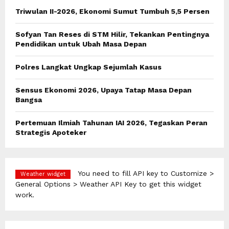
o
Triwulan II-2026, Ekonomi Sumut Tumbuh 5,5 Persen
r
R
:
Sofyan Tan Reses di STM Hilir, Tekankan Pentingnya
C
Pendidikan untuk Ubah Masa Depan
H
Polres Langkat Ungkap Sejumlah Kasus
Sensus Ekonomi 2026, Upaya Tatap Masa Depan
Bangsa
Pertemuan Ilmiah Tahunan IAI 2026, Tegaskan Peran
Strategis Apoteker
You need to fill API key to Customize >
Weather widget
General Options > Weather API Key to get this widget
work.