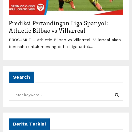
Prediksi Pertandingan Liga Spanyol:
Athletic Bilbao vs Villarreal
PROSUMUT – Athletic Bilbao vs Villarreal, Villarreal akan
berusaha untuk menang di La Liga untuk...
Search
S
e
a
S
r
c
E
h
Berita Terkini
f
A