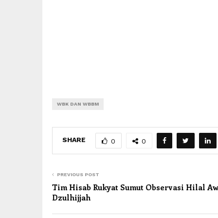
WBK DAN WBBM
SHARE
0
0
PREVIOUS POST
Tim Hisab Rukyat Sumut Observasi Hilal Aw
Dzulhijjah