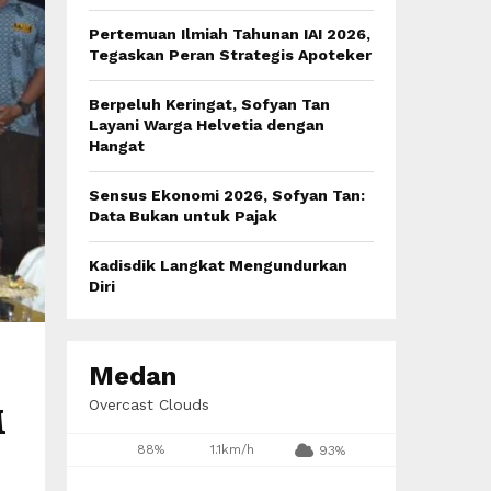
:
C
Pertemuan Ilmiah Tahunan IAI 2026,
Tegaskan Peran Strategis Apoteker
H
Berpeluh Keringat, Sofyan Tan
Layani Warga Helvetia dengan
Hangat
Sensus Ekonomi 2026, Sofyan Tan:
Data Bukan untuk Pajak
Kadisdik Langkat Mengundurkan
Diri
Medan
Overcast Clouds
M
88%
1.1km/h
93%