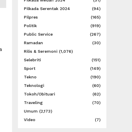
Pilkada Medan 2024
(31)
Pilkada Serentak 2024
(94)
Pilpres
(165)
Politik
(919)
Public Service
(267)
Ramadan
(30)
a
Rilis & Seremoni
(1,076)
Selebriti
(151)
Sport
(149)
Tekno
(190)
Teknologi
(60)
Tokoh/Obituari
(62)
Traveling
(70)
Umum
(2,173)
Video
(7)