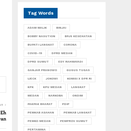
Tag Words
ADAM MALIK
BINJAI
BOBBY NASUTION
BPJS KESEHATAN
BUPATI LANGKAT
CORONA
COVID-19
DPRD MEDAN
DPRD SUMUT
EDY RAHMAYADI
GANJAR PRANOWO
GUGUS TUGAS
IJECK
JOKOWI
KOMISI X DPR RI
KPK
KPU MEDAN
LANGKAT
MEDAN
NARKOBA
ONDIM
PAKPAK BHARAT
PDIP
ST
 Eh
PEMKAB ASAHAN
PEMKAB LANGKAT
wan
PEMKO MEDAN
PEMPROV SUMUT
PERTAMINA