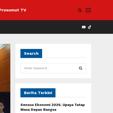
Prosumut TV
YOUTUBE
Search
S
e
a
S
r
c
E
h
Berita Terkini
f
A
o
Sensus Ekonomi 2026, Upaya Tatap
r
R
Masa Depan Bangsa