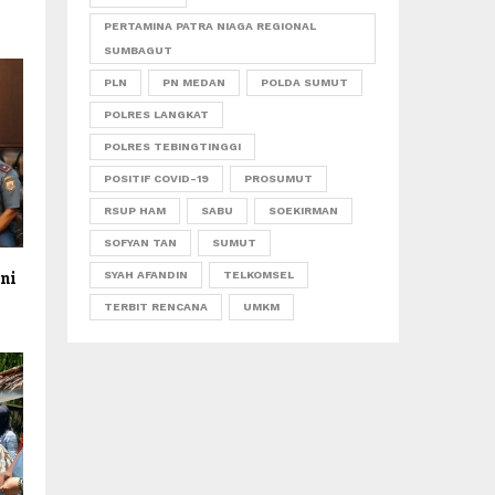
PERTAMINA PATRA NIAGA REGIONAL
SUMBAGUT
PLN
PN MEDAN
POLDA SUMUT
POLRES LANGKAT
POLRES TEBINGTINGGI
POSITIF COVID-19
PROSUMUT
RSUP HAM
SABU
SOEKIRMAN
SOFYAN TAN
SUMUT
ni
SYAH AFANDIN
TELKOMSEL
TERBIT RENCANA
UMKM