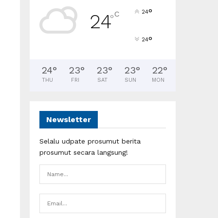
°
24
C
24
°
°
24
24
°
23
°
23
°
23
°
22
°
THU
FRI
SAT
SUN
MON
Newsletter
Selalu udpate prosumut berita
prosumut secara langsung!