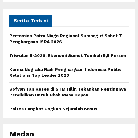
S
r
c
E
h
Berita Terkini
f
A
o
Pertamina Patra Niaga Regional Sumbagut Sabet 7
r
R
Penghargaan ISRA 2026
:
C
Triwulan II-2026, Ekonomi Sumut Tumbuh 5,5 Persen
H
Kurnia Nugraha Raih Penghargaan Indonesia Public
Relations Top Leader 2026
Sofyan Tan Reses di STM Hilir, Tekankan Pentingnya
Pendidikan untuk Ubah Masa Depan
Polres Langkat Ungkap Sejumlah Kasus
Medan