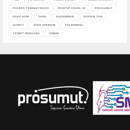
POLRES TEBINGTINGGI
POSITIF COVID-19
PROSUMUT
RSUP HAM
SABU
SOEKIRMAN
SOFYAN TAN
SUMUT
SYAH AFANDIN
TELKOMSEL
TERBIT RENCANA
UMKM