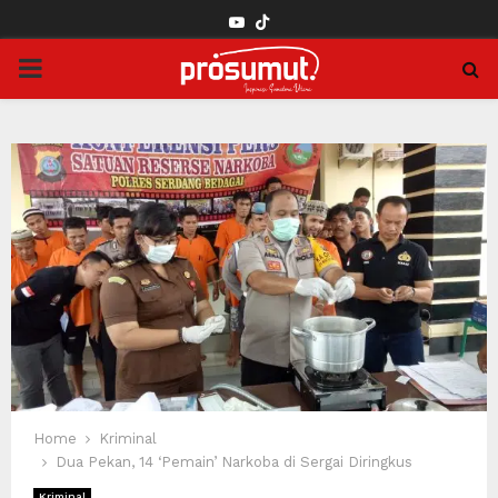
YOUTUBE
PRIMARY
MENU
Home
Kriminal
Dua Pekan, 14 ‘Pemain’ Narkoba di Sergai Diringkus
Kriminal