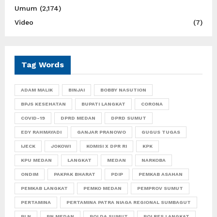
Umum
(2,174)
Video
(7)
Tag Words
ADAM MALIK
BINJAI
BOBBY NASUTION
BPJS KESEHATAN
BUPATI LANGKAT
CORONA
COVID-19
DPRD MEDAN
DPRD SUMUT
EDY RAHMAYADI
GANJAR PRANOWO
GUGUS TUGAS
IJECK
JOKOWI
KOMISI X DPR RI
KPK
KPU MEDAN
LANGKAT
MEDAN
NARKOBA
ONDIM
PAKPAK BHARAT
PDIP
PEMKAB ASAHAN
PEMKAB LANGKAT
PEMKO MEDAN
PEMPROV SUMUT
PERTAMINA
PERTAMINA PATRA NIAGA REGIONAL SUMBAGUT
PLN
PN MEDAN
POLDA SUMUT
POLRES LANGKAT