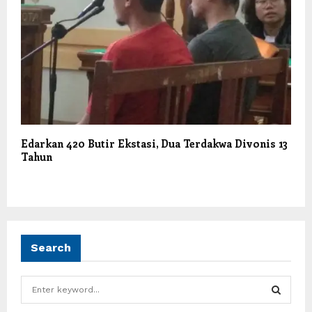
Edarkan 420 Butir Ekstasi, Dua Terdakwa Divonis 13
Tahun
Search
S
e
a