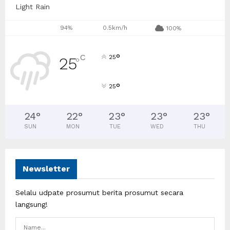
Light Rain
94%
0.5km/h
100%
°
C
25
25
°
°
25
24
°
22
°
23
°
23
°
23
°
SUN
MON
TUE
WED
THU
Newsletter
Selalu udpate prosumut berita prosumut secara
langsung!