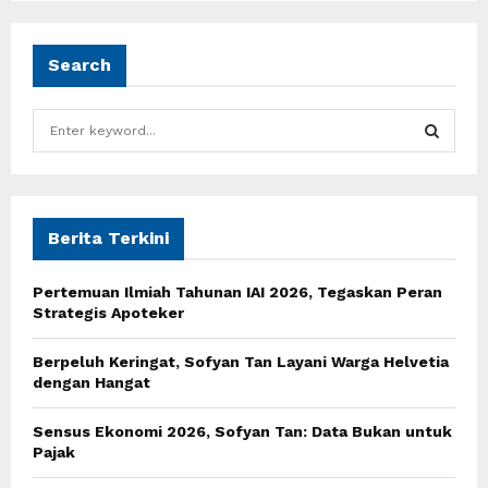
Search
S
e
a
S
r
c
E
h
Berita Terkini
f
A
o
Pertemuan Ilmiah Tahunan IAI 2026, Tegaskan Peran
r
R
Strategis Apoteker
:
C
Berpeluh Keringat, Sofyan Tan Layani Warga Helvetia
dengan Hangat
H
Sensus Ekonomi 2026, Sofyan Tan: Data Bukan untuk
Pajak