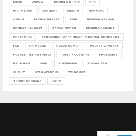
IJECK
JOKOWI
KOMISI X DPR RI
KPK
KPU MEDAN
LANGKAT
MEDAN
NARKOBA
ONDIM
PAKPAK BHARAT
PDIP
PEMKAB ASAHAN
PEMKAB LANGKAT
PEMKO MEDAN
PEMPROV SUMUT
PERTAMINA
PERTAMINA PATRA NIAGA REGIONAL SUMBAGUT
PLN
PN MEDAN
POLDA SUMUT
POLRES LANGKAT
POLRES TEBINGTINGGI
POSITIF COVID-19
PROSUMUT
RSUP HAM
SABU
SOEKIRMAN
SOFYAN TAN
SUMUT
SYAH AFANDIN
TELKOMSEL
TERBIT RENCANA
UMKM