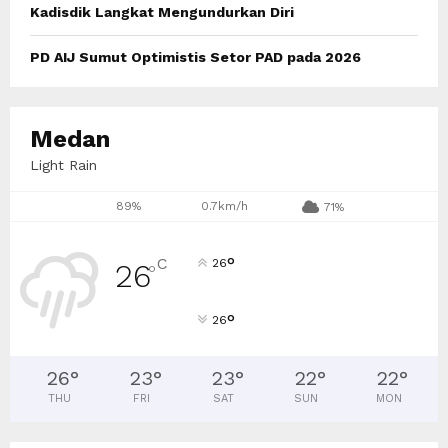
Kadisdik Langkat Mengundurkan Diri
PD AIJ Sumut Optimistis Setor PAD pada 2026
Medan
Light Rain
89%
0.7km/h
71%
°
C
26
26
°
°
26
26
°
23
°
23
°
22
°
22
°
THU
FRI
SAT
SUN
MON