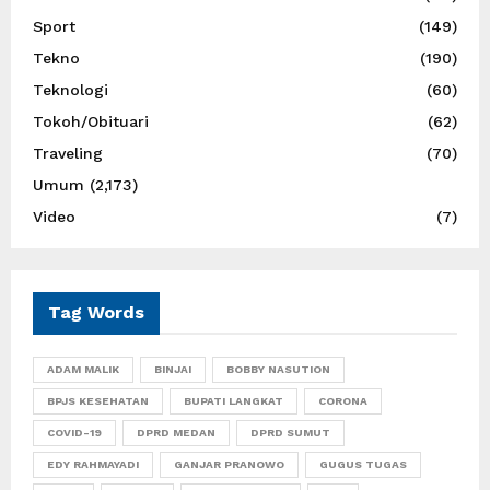
Sport
(149)
Tekno
(190)
Teknologi
(60)
Tokoh/Obituari
(62)
Traveling
(70)
Umum
(2,173)
Video
(7)
Tag Words
ADAM MALIK
BINJAI
BOBBY NASUTION
BPJS KESEHATAN
BUPATI LANGKAT
CORONA
COVID-19
DPRD MEDAN
DPRD SUMUT
EDY RAHMAYADI
GANJAR PRANOWO
GUGUS TUGAS