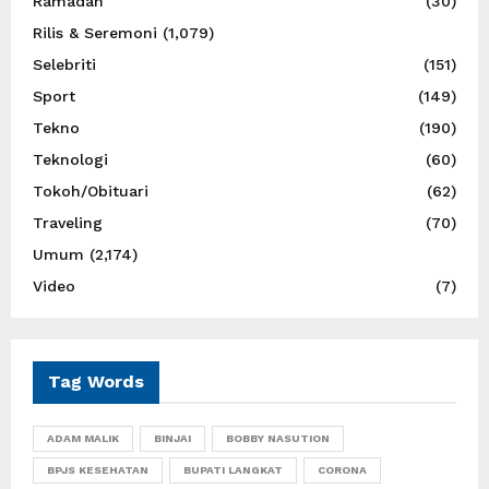
Ramadan
(30)
Rilis & Seremoni
(1,079)
Selebriti
(151)
Sport
(149)
Tekno
(190)
Teknologi
(60)
Tokoh/Obituari
(62)
Traveling
(70)
Umum
(2,174)
Video
(7)
Tag Words
ADAM MALIK
BINJAI
BOBBY NASUTION
BPJS KESEHATAN
BUPATI LANGKAT
CORONA