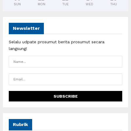
SUN
MON
TUE
WED
THU
Newsletter
Selalu udpate prosumut berita prosumut secara
langsung!
Rubrik