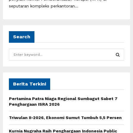
seputaran kompleks perkantoran...
Search
S
e
a
S
r
c
E
h
Berita Terkini
f
A
o
Pertamina Patra Niaga Regional Sumbagut Sabet 7
r
R
Penghargaan ISRA 2026
:
C
Triwulan II-2026, Ekonomi Sumut Tumbuh 5,5 Persen
H
Kurnia Nugraha Raih Penghargaan Indonesia Public