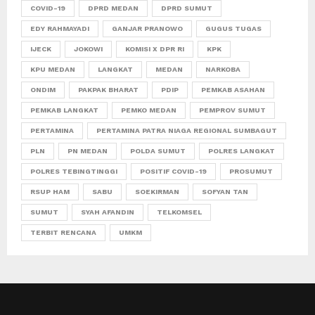
COVID-19
DPRD MEDAN
DPRD SUMUT
EDY RAHMAYADI
GANJAR PRANOWO
GUGUS TUGAS
IJECK
JOKOWI
KOMISI X DPR RI
KPK
KPU MEDAN
LANGKAT
MEDAN
NARKOBA
ONDIM
PAKPAK BHARAT
PDIP
PEMKAB ASAHAN
PEMKAB LANGKAT
PEMKO MEDAN
PEMPROV SUMUT
PERTAMINA
PERTAMINA PATRA NIAGA REGIONAL SUMBAGUT
PLN
PN MEDAN
POLDA SUMUT
POLRES LANGKAT
POLRES TEBINGTINGGI
POSITIF COVID-19
PROSUMUT
RSUP HAM
SABU
SOEKIRMAN
SOFYAN TAN
SUMUT
SYAH AFANDIN
TELKOMSEL
TERBIT RENCANA
UMKM