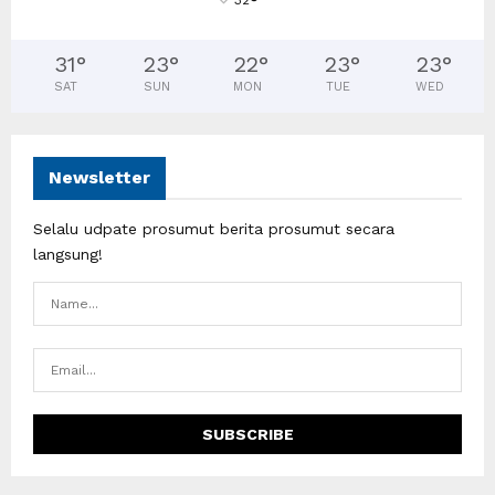
°
31
°
23
°
22
°
23
°
23
°
SAT
SUN
MON
TUE
WED
Newsletter
Selalu udpate prosumut berita prosumut secara
langsung!