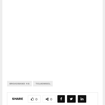
BROADBAND 4G
TELKOMSEL
SHARE
0
0