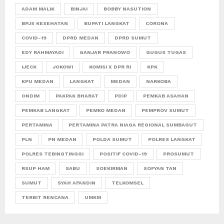
ADAM MALIK
BINJAI
BOBBY NASUTION
BPJS KESEHATAN
BUPATI LANGKAT
CORONA
COVID-19
DPRD MEDAN
DPRD SUMUT
EDY RAHMAYADI
GANJAR PRANOWO
GUGUS TUGAS
IJECK
JOKOWI
KOMISI X DPR RI
KPK
KPU MEDAN
LANGKAT
MEDAN
NARKOBA
ONDIM
PAKPAK BHARAT
PDIP
PEMKAB ASAHAN
PEMKAB LANGKAT
PEMKO MEDAN
PEMPROV SUMUT
PERTAMINA
PERTAMINA PATRA NIAGA REGIONAL SUMBAGUT
PLN
PN MEDAN
POLDA SUMUT
POLRES LANGKAT
POLRES TEBINGTINGGI
POSITIF COVID-19
PROSUMUT
RSUP HAM
SABU
SOEKIRMAN
SOFYAN TAN
SUMUT
SYAH AFANDIN
TELKOMSEL
TERBIT RENCANA
UMKM