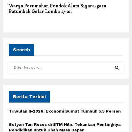
Warga Perumahan Pondok Alam Sigara-gara
Patumbak Gelar Lomba 17-an
Search
S
e
a
S
r
c
E
h
Berita Terkini
f
A
o
Triwulan II-2026, Ekonomi Sumut Tumbuh 5,5 Persen
r
R
:
Sofyan Tan Reses di STM Hilir, Tekankan Pentingnya
C
Pendidikan untuk Ubah Masa Depan