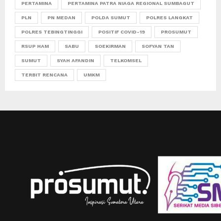
PERTAMINA
PERTAMINA PATRA NIAGA REGIONAL SUMBAGUT
PLN
PN MEDAN
POLDA SUMUT
POLRES LANGKAT
POLRES TEBINGTINGGI
POSITIF COVID-19
PROSUMUT
RSUP HAM
SABU
SOEKIRMAN
SOFYAN TAN
SUMUT
SYAH AFANDIN
TELKOMSEL
TERBIT RENCANA
UMKM