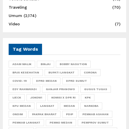
Traveling
(70)
Umum
(2,174)
Video
(7)
Tag Words
ADAM MALIK
BINJAI
BOBBY NASUTION
BPJS KESEHATAN
BUPATI LANGKAT
CORONA
COVID-19
DPRD MEDAN
DPRD SUMUT
EDY RAHMAYADI
GANJAR PRANOWO
GUGUS TUGAS
IJECK
JOKOWI
KOMISI X DPR RI
KPK
KPU MEDAN
LANGKAT
MEDAN
NARKOBA
ONDIM
PAKPAK BHARAT
PDIP
PEMKAB ASAHAN
PEMKAB LANGKAT
PEMKO MEDAN
PEMPROV SUMUT