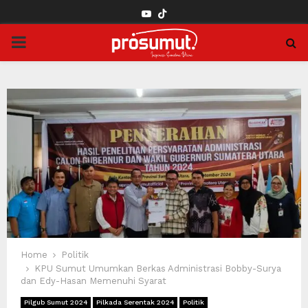
YOUTUBE
PRIMARY
MENU
Home
Politik
KPU Sumut Umumkan Berkas Administrasi Bobby-Surya
dan Edy-Hasan Memenuhi Syarat
Pilgub Sumut 2024
Pilkada Serentak 2024
Politik