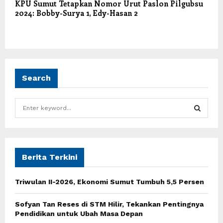
KPU Sumut Tetapkan Nomor Urut Paslon Pilgubsu
2024: Bobby-Surya 1, Edy-Hasan 2
Search
S
e
a
S
r
c
E
h
Berita Terkini
f
A
o
Triwulan II-2026, Ekonomi Sumut Tumbuh 5,5 Persen
r
R
:
Sofyan Tan Reses di STM Hilir, Tekankan Pentingnya
C
Pendidikan untuk Ubah Masa Depan