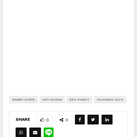
BOBBY-SURYA
EDY-HASAN
KPU SUMUT
PILGUBSU 2024
SHARE
0
0