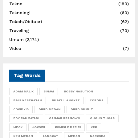
Tekno
(190)
Teknologi
(60)
Tokoh/Obituari
(62)
Traveling
(70)
Umum
(2,174)
Video
(7)
Tag Words
ADAM MALIK
BINJAI
BOBBY NASUTION
BPJS KESEHATAN
BUPATI LANGKAT
CORONA
COVID-19
DPRD MEDAN
DPRD SUMUT
EDY RAHMAYADI
GANJAR PRANOWO
GUGUS TUGAS
IJECK
JOKOWI
KOMISI X DPR RI
KPK
KPU MEDAN
LANGKAT
MEDAN
NARKOBA