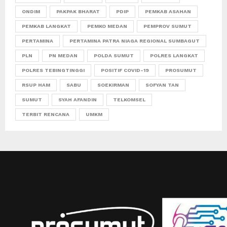
ONDIM
PAKPAK BHARAT
PDIP
PEMKAB ASAHAN
PEMKAB LANGKAT
PEMKO MEDAN
PEMPROV SUMUT
PERTAMINA
PERTAMINA PATRA NIAGA REGIONAL SUMBAGUT
PLN
PN MEDAN
POLDA SUMUT
POLRES LANGKAT
POLRES TEBINGTINGGI
POSITIF COVID-19
PROSUMUT
RSUP HAM
SABU
SOEKIRMAN
SOFYAN TAN
SUMUT
SYAH AFANDIN
TELKOMSEL
TERBIT RENCANA
UMKM