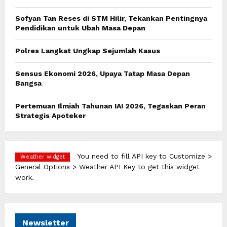
r
R
:
Sofyan Tan Reses di STM Hilir, Tekankan Pentingnya
C
Pendidikan untuk Ubah Masa Depan
H
Polres Langkat Ungkap Sejumlah Kasus
Sensus Ekonomi 2026, Upaya Tatap Masa Depan
Bangsa
Pertemuan Ilmiah Tahunan IAI 2026, Tegaskan Peran
Strategis Apoteker
You need to fill API key to Customize >
Weather widget
General Options > Weather API Key to get this widget
work.
Newsletter