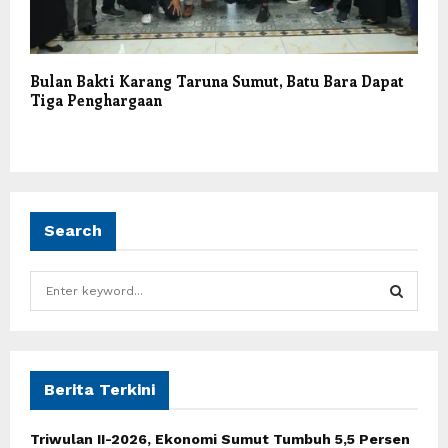
Bulan Bakti Karang Taruna Sumut, Batu Bara Dapat
Tiga Penghargaan
Search
S
e
a
S
r
c
E
h
Berita Terkini
f
A
o
Triwulan II-2026, Ekonomi Sumut Tumbuh 5,5 Persen