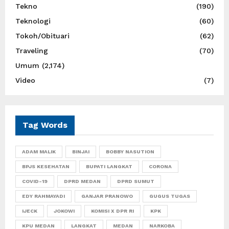
Tekno
(190)
Teknologi
(60)
Tokoh/Obituari
(62)
Traveling
(70)
Umum
(2,174)
Video
(7)
Tag Words
ADAM MALIK
BINJAI
BOBBY NASUTION
BPJS KESEHATAN
BUPATI LANGKAT
CORONA
COVID-19
DPRD MEDAN
DPRD SUMUT
EDY RAHMAYADI
GANJAR PRANOWO
GUGUS TUGAS
IJECK
JOKOWI
KOMISI X DPR RI
KPK
KPU MEDAN
LANGKAT
MEDAN
NARKOBA