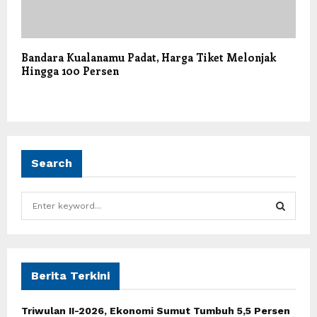
Bandara Kualanamu Padat, Harga Tiket Melonjak
Hingga 100 Persen
Search
S
e
a
S
r
c
E
h
Berita Terkini
f
A
o
Triwulan II-2026, Ekonomi Sumut Tumbuh 5,5 Persen