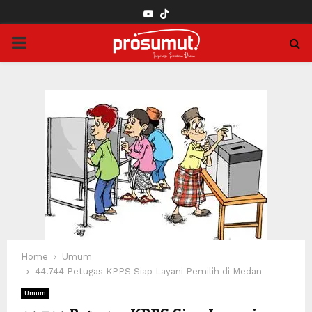
YOUTUBE
PRIMARY
MENU
Home
Umum
44.744 Petugas KPPS Siap Layani Pemilih di Medan
Umum