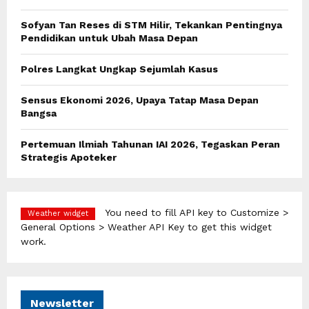
r
R
:
Sofyan Tan Reses di STM Hilir, Tekankan Pentingnya
C
Pendidikan untuk Ubah Masa Depan
H
Polres Langkat Ungkap Sejumlah Kasus
Sensus Ekonomi 2026, Upaya Tatap Masa Depan
Bangsa
Pertemuan Ilmiah Tahunan IAI 2026, Tegaskan Peran
Strategis Apoteker
You need to fill API key to Customize >
Weather widget
General Options > Weather API Key to get this widget
work.
Newsletter