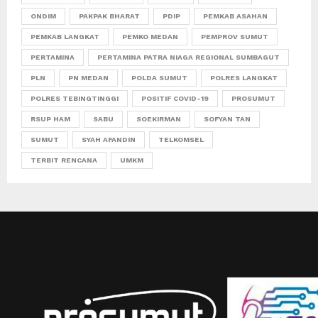
ONDIM
PAKPAK BHARAT
PDIP
PEMKAB ASAHAN
PEMKAB LANGKAT
PEMKO MEDAN
PEMPROV SUMUT
PERTAMINA
PERTAMINA PATRA NIAGA REGIONAL SUMBAGUT
PLN
PN MEDAN
POLDA SUMUT
POLRES LANGKAT
POLRES TEBINGTINGGI
POSITIF COVID-19
PROSUMUT
RSUP HAM
SABU
SOEKIRMAN
SOFYAN TAN
SUMUT
SYAH AFANDIN
TELKOMSEL
TERBIT RENCANA
UMKM